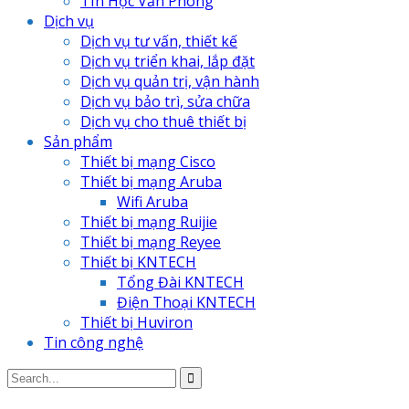
TIn Học Văn Phòng
Dịch vụ
Dịch vụ tư vấn, thiết kế
Dịch vụ triển khai, lắp đặt
Dịch vụ quản trị, vận hành
Dịch vụ bảo trì, sửa chữa
Dịch vụ cho thuê thiết bị
Sản phẩm
Thiết bị mạng Cisco
Thiết bị mạng Aruba
Wifi Aruba
Thiết bị mạng Ruijie
Thiết bị mạng Reyee
Thiết bị KNTECH
Tổng Đài KNTECH
Điện Thoại KNTECH
Thiết bị Huviron
Tin công nghệ