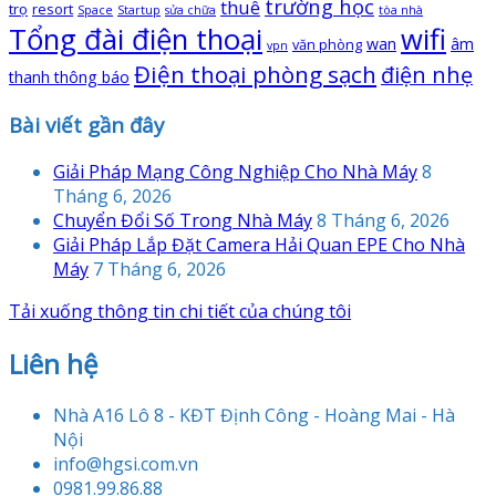
trường học
thuê
trọ
resort
Space
Startup
sửa chữa
tòa nhà
Tổng đài điện thoại
wifi
wan
âm
văn phòng
vpn
Điện thoại phòng sạch
điện nhẹ
thanh thông báo
Bài viết gần đây
Giải Pháp Mạng Công Nghiệp Cho Nhà Máy
8
Tháng 6, 2026
Chuyển Đổi Số Trong Nhà Máy
8 Tháng 6, 2026
Giải Pháp Lắp Đặt Camera Hải Quan EPE Cho Nhà
Máy
7 Tháng 6, 2026
Tải xuống thông tin chi tiết của chúng tôi
Liên hệ
Nhà A16 Lô 8 - KĐT Định Công - Hoàng Mai - Hà
Nội
info@hgsi.com.vn
0981.99.86.88