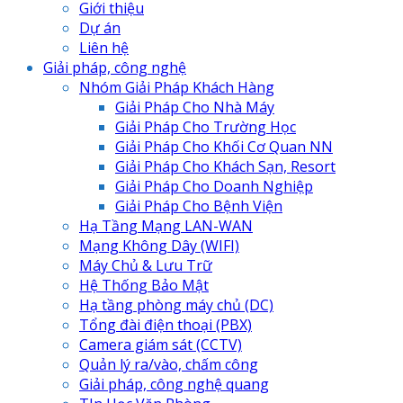
Giới thiệu
Dự án
Liên hệ
Giải pháp, công nghệ
Nhóm Giải Pháp Khách Hàng
Giải Pháp Cho Nhà Máy
Giải Pháp Cho Trường Học
Giải Pháp Cho Khối Cơ Quan NN
Giải Pháp Cho Khách Sạn, Resort
Giải Pháp Cho Doanh Nghiệp
Giải Pháp Cho Bệnh Viện
Hạ Tầng Mạng LAN-WAN
Mạng Không Dây (WIFI)
Máy Chủ & Lưu Trữ
Hệ Thống Bảo Mật
Hạ tầng phòng máy chủ (DC)
Tổng đài điện thoại (PBX)
Camera giám sát (CCTV)
Quản lý ra/vào, chấm công
Giải pháp, công nghệ quang