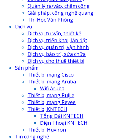
Quản lý ra/vào, chấm công
Giải pháp, công nghệ quang
TIn Học Văn Phòng
Dịch vụ
Dịch vụ tư vấn, thiết kế
Dịch vụ triển khai, lắp đặt
Dịch vụ quản trị, vận hành
Dịch vụ bảo trì, sửa chữa
Dịch vụ cho thuê thiết bị
Sản phẩm
Thiết bị mạng Cisco
Thiết bị mạng Aruba
Wifi Aruba
Thiết bị mạng Ruijie
Thiết bị mạng Reyee
Thiết bị KNTECH
Tổng Đài KNTECH
Điện Thoại KNTECH
Thiết bị Huviron
Tin công nghệ