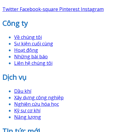
Twitter
Facebook-square
Pinterest
Instagram
Công ty
Về chúng tôi
Sự kiện cuối cùng
Hoạt động
Những bài báo
Liên hệ chúng tôi
Dịch vụ
Dầu khí
Xây dựng công nghiệp
Nghiên cứu hóa học
Kỹ sư cơ khí
Năng lượng
TIn tức mới