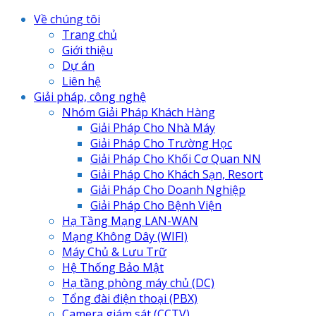
Về chúng tôi
Trang chủ
Giới thiệu
Dự án
Liên hệ
Giải pháp, công nghệ
Nhóm Giải Pháp Khách Hàng
Giải Pháp Cho Nhà Máy
Giải Pháp Cho Trường Học
Giải Pháp Cho Khối Cơ Quan NN
Giải Pháp Cho Khách Sạn, Resort
Giải Pháp Cho Doanh Nghiệp
Giải Pháp Cho Bệnh Viện
Hạ Tầng Mạng LAN-WAN
Mạng Không Dây (WIFI)
Máy Chủ & Lưu Trữ
Hệ Thống Bảo Mật
Hạ tầng phòng máy chủ (DC)
Tổng đài điện thoại (PBX)
Camera giám sát (CCTV)