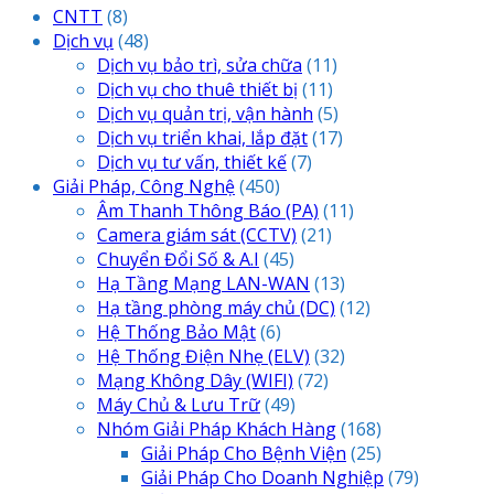
CNTT
(8)
Dịch vụ
(48)
Dịch vụ bảo trì, sửa chữa
(11)
Dịch vụ cho thuê thiết bị
(11)
Dịch vụ quản trị, vận hành
(5)
Dịch vụ triển khai, lắp đặt
(17)
Dịch vụ tư vấn, thiết kế
(7)
Giải Pháp, Công Nghệ
(450)
Âm Thanh Thông Báo
(PA)
(11)
Camera giám sát
(CCTV)
(21)
Chuyển Đổi Số & A.I
(45)
Hạ Tầng Mạng LAN-WAN
(13)
Hạ tầng phòng máy chủ
(DC)
(12)
Hệ Thống Bảo Mật
(6)
Hệ Thống Điện Nhẹ
(ELV)
(32)
Mạng Không Dây
(WIFI)
(72)
Máy Chủ & Lưu Trữ
(49)
Nhóm Giải Pháp Khách Hàng
(168)
Giải Pháp Cho Bệnh Viện
(25)
Giải Pháp Cho Doanh Nghiệp
(79)