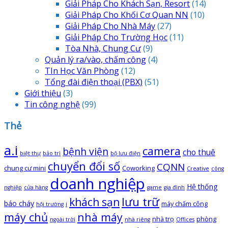
Giải Pháp Cho Khách Sạn, Resort
(14)
Giải Pháp Cho Khối Cơ Quan NN
(10)
Giải Pháp Cho Nhà Máy
(27)
Giải Pháp Cho Trường Học
(11)
Tòa Nhà, Chung Cư
(9)
Quản lý ra/vào, chấm công
(4)
TIn Học Văn Phòng
(12)
Tổng đài điện thoại
(PBX)
(51)
Giới thiệu
(3)
Tin công nghệ
(99)
Thẻ
a.i
camera
bệnh viện
cho thuê
biệt thự
bảo trì
bộ lưu điện
chuyển đổi số
CQNN
chung cư mini
Coworking
Creative
công
doanh nghiệp
Hệ thống
nghiệp
cửa hàng
game
gia đình
lưu trữ
khách sạn
báo cháy
máy chấm công
hội trường
i
máy chủ
nhà máy
nhà trọ
phòng
ngoài trời
nhà riêng
Offices