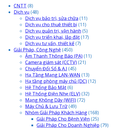
CNTT
(8)
Dịch vụ
(48)
Dịch vụ bảo trì, sửa chữa
(11)
Dịch vụ cho thuê thiết bị
(11)
Dịch vụ quản trị, vận hành
(5)
Dịch vụ triển khai, lắp đặt
(17)
Dịch vụ tư vấn, thiết kế
(7)
Giải Pháp, Công Nghệ
(450)
Âm Thanh Thông Báo
(PA)
(11)
Camera giám sát
(CCTV)
(21)
Chuyển Đổi Số & A.I
(45)
Hạ Tầng Mạng LAN-WAN
(13)
Hạ tầng phòng máy chủ
(DC)
(12)
Hệ Thống Bảo Mật
(6)
Hệ Thống Điện Nhẹ
(ELV)
(32)
Mạng Không Dây
(WIFI)
(72)
Máy Chủ & Lưu Trữ
(49)
Nhóm Giải Pháp Khách Hàng
(168)
Giải Pháp Cho Bệnh Viện
(25)
Giải Pháp Cho Doanh Nghiệp
(79)