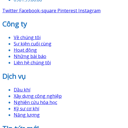
Twitter
Facebook-square
Pinterest
Instagram
Công ty
Về chúng tôi
Sự kiện cuối cùng
Hoạt động
Những bài báo
Liên hệ chúng tôi
Dịch vụ
Dầu khí
Xây dựng công nghiệp
Nghiên cứu hóa học
Kỹ sư cơ khí
Năng lượng