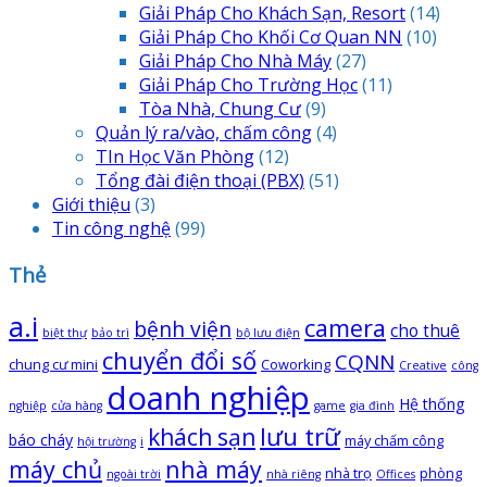
Giải Pháp Cho Khách Sạn, Resort
(14)
Giải Pháp Cho Khối Cơ Quan NN
(10)
Giải Pháp Cho Nhà Máy
(27)
Giải Pháp Cho Trường Học
(11)
Tòa Nhà, Chung Cư
(9)
Quản lý ra/vào, chấm công
(4)
TIn Học Văn Phòng
(12)
Tổng đài điện thoại
(PBX)
(51)
Giới thiệu
(3)
Tin công nghệ
(99)
Thẻ
a.i
camera
bệnh viện
cho thuê
biệt thự
bảo trì
bộ lưu điện
chuyển đổi số
CQNN
chung cư mini
Coworking
Creative
công
doanh nghiệp
Hệ thống
nghiệp
cửa hàng
game
gia đình
lưu trữ
khách sạn
báo cháy
máy chấm công
hội trường
i
máy chủ
nhà máy
nhà trọ
phòng
ngoài trời
nhà riêng
Offices