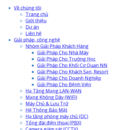
Về chúng tôi
Trang chủ
Giới thiệu
Dự án
Liên hệ
Giải pháp, công nghệ
Nhóm Giải Pháp Khách Hàng
Giải Pháp Cho Nhà Máy
Giải Pháp Cho Trường Học
Giải Pháp Cho Khối Cơ Quan NN
Giải Pháp Cho Khách Sạn, Resort
Giải Pháp Cho Doanh Nghiệp
Giải Pháp Cho Bệnh Viện
Hạ Tầng Mạng LAN-WAN
Mạng Không Dây (WIFI)
Máy Chủ & Lưu Trữ
Hệ Thống Bảo Mật
Hạ tầng phòng máy chủ (DC)
Tổng đài điện thoại (PBX)
Camera giám sát (CCTV)