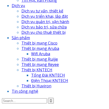
TIn Học Văn Phòng
Dịch vụ
Dịch vụ tư vấn, thiết kế
Dịch vụ triển khai, lắp đặt
Dịch vụ quản trị, vận hành
Dịch vụ bảo trì, sửa chữa
Dịch vụ cho thuê thiết bị
Sản phẩm
Thiết bị mạng Cisco
Thiết bị mạng Aruba
Wifi Aruba
Thiết bị mạng Ruijie
Thiết bị mạng Reyee
Thiết bị KNTECH
Tổng Đài KNTECH
Điện Thoại KNTECH
Thiết bị Huviron
Tin công nghệ