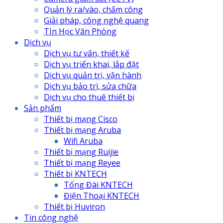
Quản lý ra/vào, chấm công
Giải pháp, công nghệ quang
TIn Học Văn Phòng
Dịch vụ
Dịch vụ tư vấn, thiết kế
Dịch vụ triển khai, lắp đặt
Dịch vụ quản trị, vận hành
Dịch vụ bảo trì, sửa chữa
Dịch vụ cho thuê thiết bị
Sản phẩm
Thiết bị mạng Cisco
Thiết bị mạng Aruba
Wifi Aruba
Thiết bị mạng Ruijie
Thiết bị mạng Reyee
Thiết bị KNTECH
Tổng Đài KNTECH
Điện Thoại KNTECH
Thiết bị Huviron
Tin công nghệ