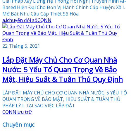
Giải Pháp Xây Dựng Hệ Thống Hội Nghị Truyền Hình AI-
Based Hiện Đại Cho Đơn Vị Hành Chính Cấp Huyện, Xã I.
Mở Bài: Nhu Cầu Cấp Thiết Số Hóa
a.i
chuyển đổi số
CQNN
22 Tháng 5, 2021
Lắp Đặt Máy Chủ Cho Cơ Quan Nhà
Nước: 5 Yếu Tố Quan Trọng Về Bảo
Mật, Hiệu Suất & Tuân Thủ Quy Định
LẮP ĐẶT MÁY CHỦ CHO CƠ QUAN NHÀ NƯỚC: 5 YẾU TỐ
QUAN TRỌNG VỀ BẢO MẬT, HIỆU SUẤT & TUÂN THỦ
PHÁP LÝ I. TẠI SAO VIỆC LẮP ĐẶT
CQNN
lưu trữ
Chuyên mục