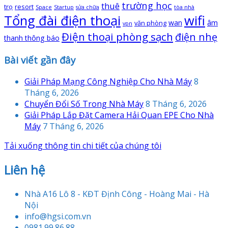
trường học
thuê
trọ
resort
Space
Startup
sửa chữa
tòa nhà
Tổng đài điện thoại
wifi
wan
âm
văn phòng
vpn
Điện thoại phòng sạch
điện nhẹ
thanh thông báo
Bài viết gần đây
Giải Pháp Mạng Công Nghiệp Cho Nhà Máy
8
Tháng 6, 2026
Chuyển Đổi Số Trong Nhà Máy
8 Tháng 6, 2026
Giải Pháp Lắp Đặt Camera Hải Quan EPE Cho Nhà
Máy
7 Tháng 6, 2026
Tải xuống thông tin chi tiết của chúng tôi
Liên hệ
Nhà A16 Lô 8 - KĐT Định Công - Hoàng Mai - Hà
Nội
info@hgsi.com.vn
0981.99.86.88