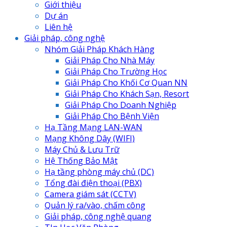
Giới thiệu
Dự án
Liên hệ
Giải pháp, công nghệ
Nhóm Giải Pháp Khách Hàng
Giải Pháp Cho Nhà Máy
Giải Pháp Cho Trường Học
Giải Pháp Cho Khối Cơ Quan NN
Giải Pháp Cho Khách Sạn, Resort
Giải Pháp Cho Doanh Nghiệp
Giải Pháp Cho Bệnh Viện
Hạ Tầng Mạng LAN-WAN
Mạng Không Dây (WIFI)
Máy Chủ & Lưu Trữ
Hệ Thống Bảo Mật
Hạ tầng phòng máy chủ (DC)
Tổng đài điện thoại (PBX)
Camera giám sát (CCTV)
Quản lý ra/vào, chấm công
Giải pháp, công nghệ quang