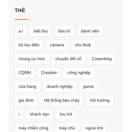
THẺ
a.i
biệt thự
bảo trì
bệnh viện
bộ lưu điện
camera
cho thuê
chung cư mini
chuyển đổi số
Coworking
CQNN
Creative
công nghiệp
cửa hàng
doanh nghiệp
game
gia đình
Hệ thống báo cháy
hội trường
i
khách sạn
lưu trữ
máy chấm công
máy chủ
ngoài trời