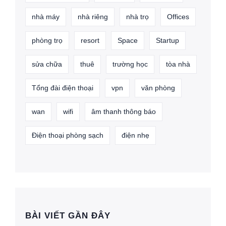
nhà máy
nhà riêng
nhà trọ
Offices
phòng trọ
resort
Space
Startup
sửa chữa
thuê
trường học
tòa nhà
Tổng đài điện thoại
vpn
văn phòng
wan
wifi
âm thanh thông báo
Điện thoại phòng sạch
điện nhẹ
BÀI VIẾT GẦN ĐÂY