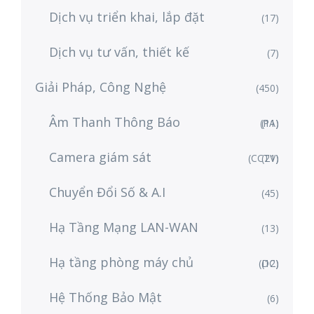
Dịch vụ triển khai, lắp đặt
(17)
Dịch vụ tư vấn, thiết kế
(7)
Giải Pháp, Công Nghệ
(450)
Âm Thanh Thông Báo
(PA)
(11)
Camera giám sát
(CCTV)
(21)
Chuyển Đổi Số & A.I
(45)
Hạ Tầng Mạng LAN-WAN
(13)
Hạ tầng phòng máy chủ
(DC)
(12)
Hệ Thống Bảo Mật
(6)