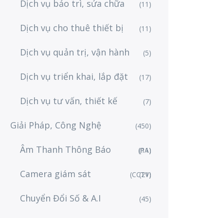
Dịch vụ bảo trì, sửa chữa
(11)
Dịch vụ cho thuê thiết bị
(11)
Dịch vụ quản trị, vận hành
(5)
Dịch vụ triển khai, lắp đặt
(17)
Dịch vụ tư vấn, thiết kế
(7)
Giải Pháp, Công Nghệ
(450)
Âm Thanh Thông Báo
(PA)
(11)
Camera giám sát
(CCTV)
(21)
Chuyển Đổi Số & A.I
(45)