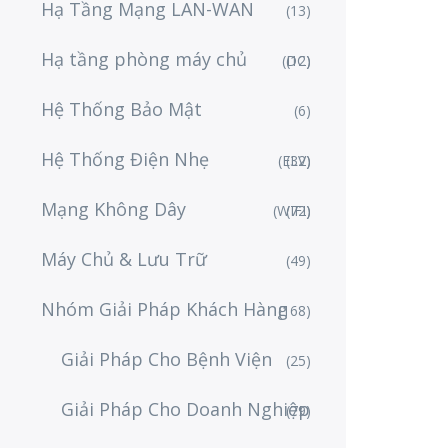
Hạ Tầng Mạng LAN-WAN
(13)
Hạ tầng phòng máy chủ
(DC)
(12)
Hệ Thống Bảo Mật
(6)
Hệ Thống Điện Nhẹ
(ELV)
(32)
Mạng Không Dây
(WIFI)
(72)
Máy Chủ & Lưu Trữ
(49)
Nhóm Giải Pháp Khách Hàng
(168)
Giải Pháp Cho Bệnh Viện
(25)
Giải Pháp Cho Doanh Nghiệp
(79)