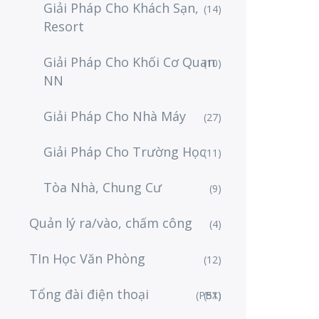
Giải Pháp Cho Khách Sạn,
(14)
Resort
Giải Pháp Cho Khối Cơ Quan
(10)
NN
Giải Pháp Cho Nhà Máy
(27)
Giải Pháp Cho Trường Học
(11)
Tòa Nhà, Chung Cư
(9)
Quản lý ra/vào, chấm công
(4)
TIn Học Văn Phòng
(12)
Tổng đài điện thoại
(PBX)
(51)