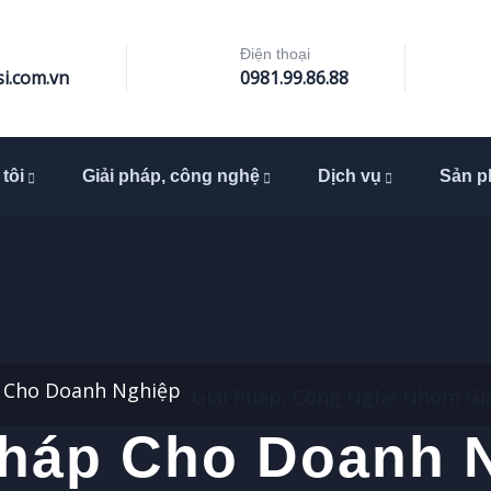
Điện thoại
i.com.vn
0981.99.86.88
tôi
Giải pháp, công nghệ
Dịch vụ
Sản 
p Cho Doanh Nghiệp
Giải Pháp, Công Nghệ
Nhóm Giả
Pháp Cho Doanh 