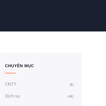
CHUYÊN MỤC
CNTT
(8)
Dịch vụ
(48)