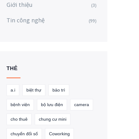
Giới thiệu
(3)
Tin công nghệ
(99)
THẺ
a.i
biệt thự
bảo trì
bệnh viện
bộ lưu điện
camera
cho thuê
chung cư mini
chuyển đổi số
Coworking