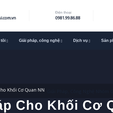
Điện thoại
i.com.vn
0981.99.86.88
tôi
Giải pháp, công nghệ
Dịch vụ
Sản 
Cho Khối Cơ Quan NN
Giải Pháp, Công Nghệ
Nhóm G
áp Cho Khối Cơ