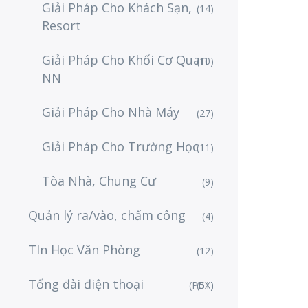
Giải Pháp Cho Khách Sạn,
(14)
Resort
Giải Pháp Cho Khối Cơ Quan
(10)
NN
Giải Pháp Cho Nhà Máy
(27)
Giải Pháp Cho Trường Học
(11)
Tòa Nhà, Chung Cư
(9)
Quản lý ra/vào, chấm công
(4)
TIn Học Văn Phòng
(12)
Tổng đài điện thoại
(PBX)
(51)