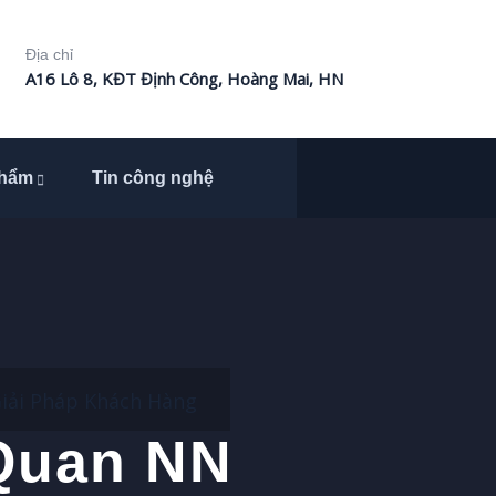
Địa chỉ
A16 Lô 8, KĐT Định Công, Hoàng Mai, HN
phẩm
Tin công nghệ
iải Pháp Khách Hàng
 Quan NN