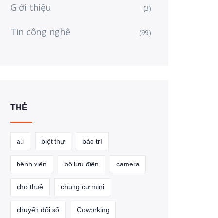
Giới thiệu
(3)
Tin công nghệ
(99)
THẺ
a.i
biệt thự
bảo trì
bệnh viện
bộ lưu điện
camera
cho thuê
chung cư mini
chuyển đổi số
Coworking