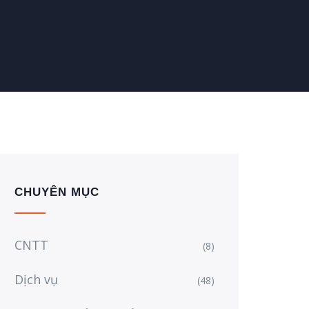
CHUYÊN MỤC
CNTT
(8)
Dịch vụ
(48)