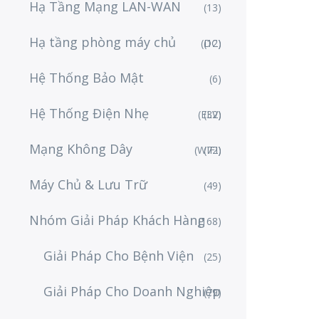
Hạ Tầng Mạng LAN-WAN
(13)
Hạ tầng phòng máy chủ
(DC)
(12)
Hệ Thống Bảo Mật
(6)
Hệ Thống Điện Nhẹ
(ELV)
(32)
Mạng Không Dây
(WIFI)
(72)
Máy Chủ & Lưu Trữ
(49)
Nhóm Giải Pháp Khách Hàng
(168)
Giải Pháp Cho Bệnh Viện
(25)
Giải Pháp Cho Doanh Nghiệp
(79)