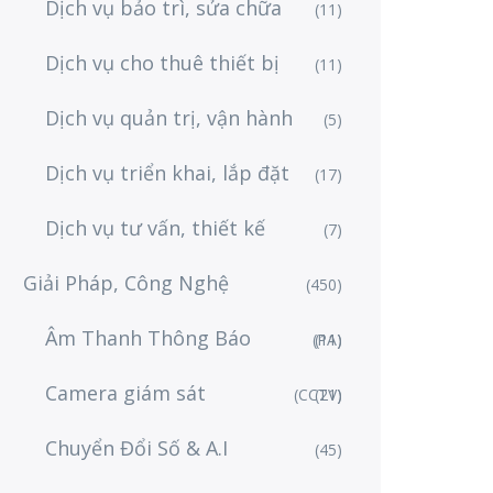
Dịch vụ bảo trì, sửa chữa
(11)
Dịch vụ cho thuê thiết bị
(11)
Dịch vụ quản trị, vận hành
(5)
Dịch vụ triển khai, lắp đặt
(17)
Dịch vụ tư vấn, thiết kế
(7)
Giải Pháp, Công Nghệ
(450)
Âm Thanh Thông Báo
(PA)
(11)
Camera giám sát
(CCTV)
(21)
Chuyển Đổi Số & A.I
(45)