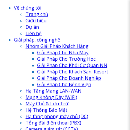
Về chúng tôi
Trang chủ
Giới thiệu
Dự án
Liên hệ
Giải pháp, công nghệ
Nhóm Giải Pháp Khách Hàng
Giải Pháp Cho Nhà Máy
Giải Pháp Cho Trường Học
Giải Pháp Cho Khối Cơ Quan NN
Giải Pháp Cho Khách Sạn, Resort
Giải Pháp Cho Doanh Nghiệp
Giải Pháp Cho Bệnh Viện
Hạ Tầng Mạng LAN-WAN
Mạng Không Dây (WIFI)
Máy Chủ & Lưu Trữ
Hệ Thống Bảo Mật
Hạ tầng phòng máy chủ (DC)
Tổng đài điện thoại (PBX)
Camera giám sát (CCTV)