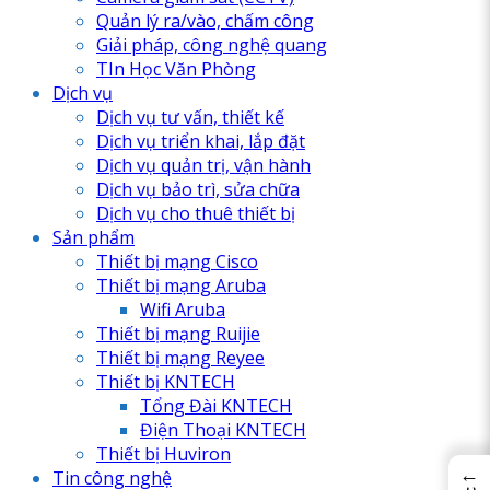
Quản lý ra/vào, chấm công
Giải pháp, công nghệ quang
TIn Học Văn Phòng
Dịch vụ
Dịch vụ tư vấn, thiết kế
Dịch vụ triển khai, lắp đặt
Dịch vụ quản trị, vận hành
Dịch vụ bảo trì, sửa chữa
Dịch vụ cho thuê thiết bị
Sản phẩm
Thiết bị mạng Cisco
Thiết bị mạng Aruba
Wifi Aruba
Thiết bị mạng Ruijie
Thiết bị mạng Reyee
Thiết bị KNTECH
Tổng Đài KNTECH
Điện Thoại KNTECH
Thiết bị Huviron
←
Tin công nghệ