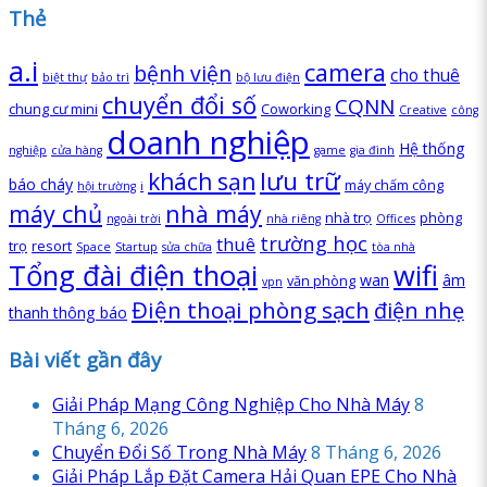
Thẻ
a.i
camera
bệnh viện
cho thuê
biệt thự
bảo trì
bộ lưu điện
chuyển đổi số
CQNN
chung cư mini
Coworking
Creative
công
doanh nghiệp
Hệ thống
nghiệp
cửa hàng
game
gia đình
lưu trữ
khách sạn
báo cháy
máy chấm công
hội trường
i
máy chủ
nhà máy
nhà trọ
phòng
ngoài trời
nhà riêng
Offices
trường học
thuê
trọ
resort
Space
Startup
sửa chữa
tòa nhà
Tổng đài điện thoại
wifi
wan
âm
văn phòng
vpn
Điện thoại phòng sạch
điện nhẹ
thanh thông báo
Bài viết gần đây
Giải Pháp Mạng Công Nghiệp Cho Nhà Máy
8
Tháng 6, 2026
Chuyển Đổi Số Trong Nhà Máy
8 Tháng 6, 2026
Giải Pháp Lắp Đặt Camera Hải Quan EPE Cho Nhà