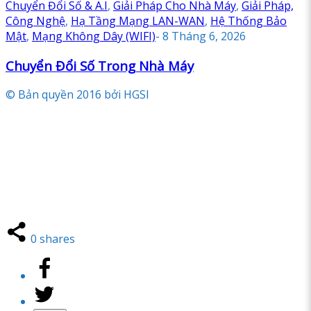
Chuyển Đổi Số & A.I
,
Giải Pháp Cho Nhà Máy
,
Giải Pháp,
Công Nghệ
,
Hạ Tầng Mạng LAN-WAN
,
Hệ Thống Bảo
Mật
,
Mạng Không Dây (WIFI)
-
8 Tháng 6, 2026
Chuyển Đổi Số Trong Nhà Máy
© Bản quyền 2016 bởi HGSI
0
shares