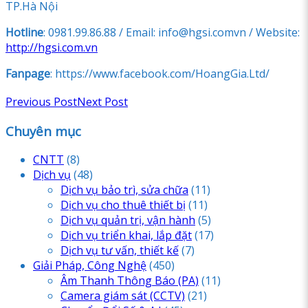
TP.Hà Nội
Hotline
: 0981.99.86.88 / Email: info@hgsi.comvn / Website:
http://hgsi.com.vn
Fanpage
: https://www.facebook.com/HoangGia.Ltd/
Previous Post
Next Post
Chuyên mục
CNTT
(8)
Dịch vụ
(48)
Dịch vụ bảo trì, sửa chữa
(11)
Dịch vụ cho thuê thiết bị
(11)
Dịch vụ quản trị, vận hành
(5)
Dịch vụ triển khai, lắp đặt
(17)
Dịch vụ tư vấn, thiết kế
(7)
Giải Pháp, Công Nghệ
(450)
Âm Thanh Thông Báo
(PA)
(11)
Camera giám sát
(CCTV)
(21)