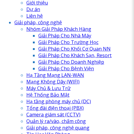
Giới thiệu
Dự án
Liên hệ
Giải pháp, công nghệ
Nhóm Giải Pháp Khách Hàng
Giải Pháp Cho Nhà Máy
Giải Pháp Cho Trường Học
Giải Pháp Cho Khối Cơ Quan NN
Giải Pháp Cho Khách Sạn, Resort
Giải Pháp Cho Doanh Nghiệp
Giải Pháp Cho Bệnh Viện
Hạ Tầng Mạng LAN-WAN
Mạng Không Dây (WIFI)
Máy Chủ & Lưu Trữ
Hệ Thống Bảo Mật
Hạ tầng phòng máy chủ (DC)
Tổng đài điện thoại (PBX)
Camera giám sát (CCTV)
Quản lý ra/vào, chấm công
Giải pháp, công nghệ quang