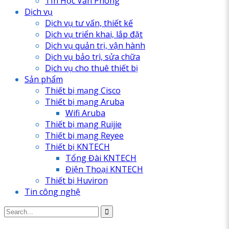
TIn Học Văn Phòng
Dịch vụ
Dịch vụ tư vấn, thiết kế
Dịch vụ triển khai, lắp đặt
Dịch vụ quản trị, vận hành
Dịch vụ bảo trì, sửa chữa
Dịch vụ cho thuê thiết bị
Sản phẩm
Thiết bị mạng Cisco
Thiết bị mạng Aruba
Wifi Aruba
Thiết bị mạng Ruijie
Thiết bị mạng Reyee
Thiết bị KNTECH
Tổng Đài KNTECH
Điện Thoại KNTECH
Thiết bị Huviron
Tin công nghệ