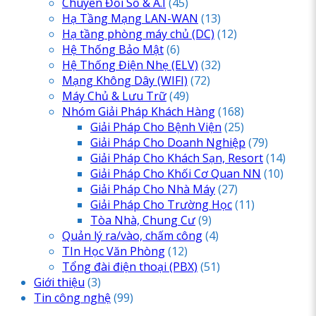
Chuyển Đổi Số & A.I
(45)
Hạ Tầng Mạng LAN-WAN
(13)
Hạ tầng phòng máy chủ
(DC)
(12)
Hệ Thống Bảo Mật
(6)
Hệ Thống Điện Nhẹ
(ELV)
(32)
Mạng Không Dây
(WIFI)
(72)
Máy Chủ & Lưu Trữ
(49)
Nhóm Giải Pháp Khách Hàng
(168)
Giải Pháp Cho Bệnh Viện
(25)
Giải Pháp Cho Doanh Nghiệp
(79)
Giải Pháp Cho Khách Sạn, Resort
(14)
Giải Pháp Cho Khối Cơ Quan NN
(10)
Giải Pháp Cho Nhà Máy
(27)
Giải Pháp Cho Trường Học
(11)
Tòa Nhà, Chung Cư
(9)
Quản lý ra/vào, chấm công
(4)
TIn Học Văn Phòng
(12)
Tổng đài điện thoại
(PBX)
(51)
Giới thiệu
(3)
Tin công nghệ
(99)