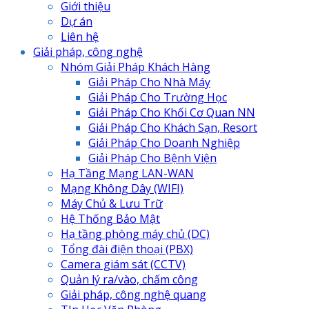
Giới thiệu
Dự án
Liên hệ
Giải pháp, công nghệ
Nhóm Giải Pháp Khách Hàng
Giải Pháp Cho Nhà Máy
Giải Pháp Cho Trường Học
Giải Pháp Cho Khối Cơ Quan NN
Giải Pháp Cho Khách Sạn, Resort
Giải Pháp Cho Doanh Nghiệp
Giải Pháp Cho Bệnh Viện
Hạ Tầng Mạng LAN-WAN
Mạng Không Dây (WIFI)
Máy Chủ & Lưu Trữ
Hệ Thống Bảo Mật
Hạ tầng phòng máy chủ (DC)
Tổng đài điện thoại (PBX)
Camera giám sát (CCTV)
Quản lý ra/vào, chấm công
Giải pháp, công nghệ quang