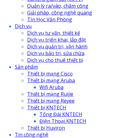
Quản lý ra/vào, chấm công
Giải pháp, công nghệ quang
TIn Học Văn Phòng
Dịch vụ
Dịch vụ tư vấn, thiết kế
Dịch vụ triển khai, lắp đặt
Dịch vụ quản trị, vận hành
Dịch vụ bảo trì, sửa chữa
Dịch vụ cho thuê thiết bị
Sản phẩm
Thiết bị mạng Cisco
Thiết bị mạng Aruba
Wifi Aruba
Thiết bị mạng Ruijie
Thiết bị mạng Reyee
Thiết bị KNTECH
Tổng Đài KNTECH
Điện Thoại KNTECH
Thiết bị Huviron
Tin công nghệ