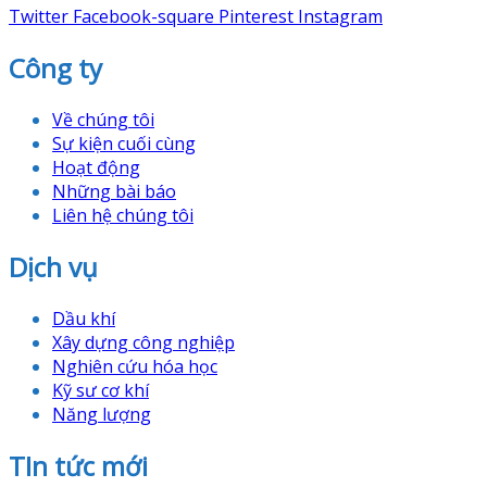
Twitter
Facebook-square
Pinterest
Instagram
Công ty
Về chúng tôi
Sự kiện cuối cùng
Hoạt động
Những bài báo
Liên hệ chúng tôi
Dịch vụ
Dầu khí
Xây dựng công nghiệp
Nghiên cứu hóa học
Kỹ sư cơ khí
Năng lượng
TIn tức mới