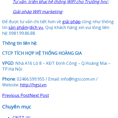
Tư vấn, triển khai hệ thống WIFI cho Trường học;
Giải pháp WIFI marketing
;
Để được tư vấn chi tiết hơn về
giải pháp
cũng như thông
tin
sản phẩm
/
dịch vụ
, Quý khách hàng xin vui lòng liên
hệ: 0981.99.86.88.
Thông tin liên hệ:
CTCP TÍCH HỢP HỆ THỐNG HOÀNG GIA
VPGD
: Nhà A16 Lô 8 – KĐT Định Công – Q.Hoàng Mai –
TP.Hà Nội
Phone
: 02466.599.955 / Email: info@hgsi.com.vn /
Website:
http://hgsi.vn
.
Previous Post
Next Post
Chuyên mục
CNTT
(8)