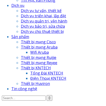
TIn Học Văn Phòng
Dịch vụ
Dịch vụ tư vấn, thiết kế
Dịch vụ triển khai, lắp đặt
Dịch vụ quản trị, vận hành
Dịch vụ bảo trì, sửa chữa
Dịch vụ cho thuê thiết bị
Sản phẩm
Thiết bị mạng Cisco
Thiết bị mạng Aruba
Wifi Aruba
Thiết bị mạng Ruijie
Thiết bị mạng Reyee
Thiết bị KNTECH
Tổng Đài KNTECH
Điện Thoại KNTECH
Thiết bị Huviron
Tin công nghệ