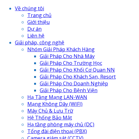
Về chúng tôi
Trang chủ
Giới thiệu
Dự án
Liên hệ
Giải pháp, công nghệ
Nhóm Giải Pháp Khách Hàng
Giải Pháp Cho Nhà Máy
Giải Pháp Cho Trường Học
Giải Pháp Cho Khối Cơ Quan NN
Giải Pháp Cho Khách Sạn, Resort
Giải Pháp Cho Doanh Nghiệp
Giải Pháp Cho Bệnh Viện
Hạ Tầng Mạng LAN-WAN
Mạng Không Dây (WIFI)
Máy Chủ & Lưu Trữ
Hệ Thống Bảo Mật
Hạ tầng phòng máy chủ (DC)
Tổng đài điện thoại (PBX)
Camera giám sát (CCTV)