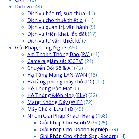
Dịch vụ
(48)
Dịch vụ bảo trì, sửa chữa
(11)
Dịch vụ cho thuê thiết bị
(11)
Dịch vụ quản trị, vận hành
(5)
Dịch vụ triển khai, lắp đặt
(17)
Dịch vụ tư vấn, thiết kế
(7)
Giải Pháp, Công Nghệ
(450)
Âm Thanh Thông Báo
(PA)
(11)
Camera giám sát
(CCTV)
(21)
Chuyển Đổi Số & A.I
(45)
Hạ Tầng Mạng LAN-WAN
(13)
Hạ tầng phòng máy chủ
(DC)
(12)
Hệ Thống Bảo Mật
(6)
Hệ Thống Điện Nhẹ
(ELV)
(32)
Mạng Không Dây
(WIFI)
(72)
Máy Chủ & Lưu Trữ
(49)
Nhóm Giải Pháp Khách Hàng
(168)
Giải Pháp Cho Bệnh Viện
(25)
Giải Pháp Cho Doanh Nghiệp
(79)
Giải Pháp Cho Khách Sạn, Resort
(14)