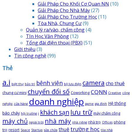
Giải Pháp Cho Khối Cơ Quan NN
(10)
Giải Pháp Cho Nhà Máy
(27)
Giải Pháp Cho Trường Học
(11)
Tòa Nhà, Chung Cư
(9)
Quản lý ra/vào, chấm công
(4)
TIn Học Văn Phòng
(12)
Tổng đài điện thoại
(PBX)
(51)
Giới thiệu
(3)
Tin công nghệ
(99)
Thẻ
a.i
camera
bệnh viện
cho thuê
biệt thự
bảo trì
bộ lưu điện
chuyển đổi số
CQNN
chung cư mini
Coworking
Creative
công
doanh nghiệp
Hệ thống
nghiệp
cửa hàng
game
gia đình
lưu trữ
khách sạn
báo cháy
máy chấm công
hội trường
i
máy chủ
nhà máy
nhà trọ
phòng
ngoài trời
nhà riêng
Offices
trường học
thuê
trọ
resort
Space
Startup
sửa chữa
tòa nhà