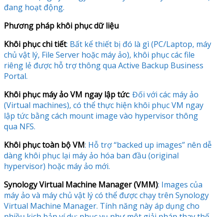
đang hoạt động.
Phương pháp khôi phục dữ liệu
Khôi phục chi tiết
: Bất kể thiết bị đó là gì (PC/Laptop, máy
chủ vật lý, File Server hoặc máy ảo), khôi phục các file
riêng lẻ được hỗ trợ thông qua Active Backup Business
Portal.
Khôi phục máy ảo VM ngay lập tức
: Đối với các máy ảo
(Virtual machines), có thể thực hiện khôi phục VM ngay
lập tức bằng cách mount image vào hypervisor thông
qua NFS.
Khôi phục toàn bộ VM
: Hỗ trợ “backed up images” nên dễ
dàng khôi phục lại máy ảo hóa ban đầu (original
hypervisor) hoặc máy ảo mới.
Synology Virtual Machine Manager (VMM)
: Images của
máy ảo và máy chủ vật lý có thể được chạy trên Synology
Virtual Machine Manager. Tính năng này áp dụng cho
nhiều kịch bản ví dụ: phục vụ như một giải pháp thay thế