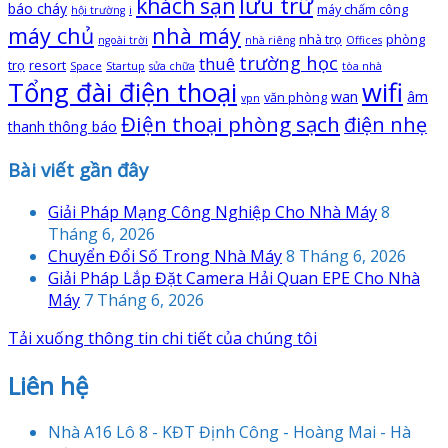
lưu trữ
khách sạn
báo cháy
máy chấm công
hội trường
i
máy chủ
nhà máy
nhà trọ
phòng
ngoài trời
nhà riêng
Offices
trường học
thuê
trọ
resort
Space
Startup
sửa chữa
tòa nhà
Tổng đài điện thoại
wifi
wan
âm
văn phòng
vpn
Điện thoại phòng sạch
điện nhẹ
thanh thông báo
Bài viết gần đây
Giải Pháp Mạng Công Nghiệp Cho Nhà Máy
8
Tháng 6, 2026
Chuyển Đổi Số Trong Nhà Máy
8 Tháng 6, 2026
Giải Pháp Lắp Đặt Camera Hải Quan EPE Cho Nhà
Máy
7 Tháng 6, 2026
Tải xuống thông tin chi tiết của chúng tôi
Liên hệ
Nhà A16 Lô 8 - KĐT Định Công - Hoàng Mai - Hà