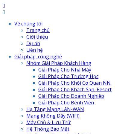
Về chúng tôi
Trang chủ
Giới thiệu
Dự án
Liên hệ
Giải pháp, công nghệ
Nhóm Giải Pháp Khách Hàng
Giải Pháp Cho Nhà Máy
Giải Pháp Cho Trường Học
Giải Pháp Cho Khối Cơ Quan NN
Giải Pháp Cho Khách Sạn, Resort
Giải Pháp Cho Doanh Nghiệp
Giải Pháp Cho Bệnh Viện
Hạ Tầng Mạng LAN-WAN
Mạng Không Dây (WIFI)
Máy Chủ & Lưu Trữ
Hệ Thống Bảo Mật