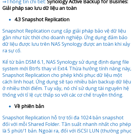
⇒Thông tin chi tiết:
Synology Active Backup for Busines:
Giải pháp sao lưu dữ liệu an toàn
4.3 Snapshot Replication
Snapshot Replication cung cấp giải pháp bảo vệ dữ liệu
gần như tức thời cho doanh nghiệp. Ứng dụng đảm bảo
dữ liệu được lưu trên NAS Synology được an toàn khi xảy
ra sự cố.
Kể từ bản DSM 6.1, NAS Synology sử dụng định dạng file
system mới Btrfs thay vì Ext4. Thừa hưởng tính năng này,
Snapshot Replication cho phép khôi phục dữ liệu một
cách linh hoạt. Ứng dụng sẽ tạo nhiều bản backup dữ liệu
ở nhiều thời điểm. Tuy vậy, nó chỉ sử dụng tài nguyên hệ
thống với tỉ lệ cực thấp so với các cơ chế truyền thống.
Về phiên bản
Snapshot Replication hỗ trợ tối đa 1024 bản snapshot
đối với mỗi Shared Folder. Tần suất nhanh nhất cho phép
là 5 phút/1 bản. Ngoài ra, đối với iSCSI LUN (thường phục