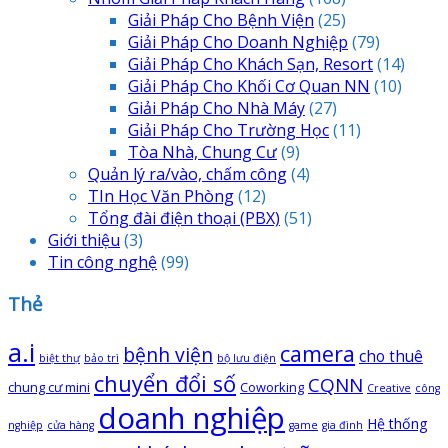
Giải Pháp Cho Bệnh Viện
(25)
Giải Pháp Cho Doanh Nghiệp
(79)
Giải Pháp Cho Khách Sạn, Resort
(14)
Giải Pháp Cho Khối Cơ Quan NN
(10)
Giải Pháp Cho Nhà Máy
(27)
Giải Pháp Cho Trường Học
(11)
Tòa Nhà, Chung Cư
(9)
Quản lý ra/vào, chấm công
(4)
TIn Học Văn Phòng
(12)
Tổng đài điện thoại
(PBX)
(51)
Giới thiệu
(3)
Tin công nghệ
(99)
Thẻ
a.i
camera
bệnh viện
cho thuê
biệt thự
bảo trì
bộ lưu điện
chuyển đổi số
CQNN
chung cư mini
Coworking
Creative
công
doanh nghiệp
Hệ thống
nghiệp
cửa hàng
game
gia đình