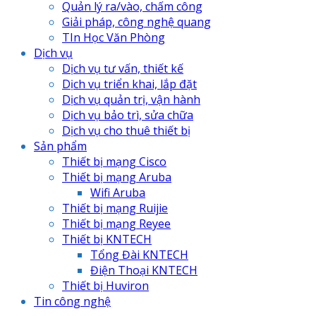
Quản lý ra/vào, chấm công
Giải pháp, công nghệ quang
TIn Học Văn Phòng
Dịch vụ
Dịch vụ tư vấn, thiết kế
Dịch vụ triển khai, lắp đặt
Dịch vụ quản trị, vận hành
Dịch vụ bảo trì, sửa chữa
Dịch vụ cho thuê thiết bị
Sản phẩm
Thiết bị mạng Cisco
Thiết bị mạng Aruba
Wifi Aruba
Thiết bị mạng Ruijie
Thiết bị mạng Reyee
Thiết bị KNTECH
Tổng Đài KNTECH
Điện Thoại KNTECH
Thiết bị Huviron
Tin công nghệ