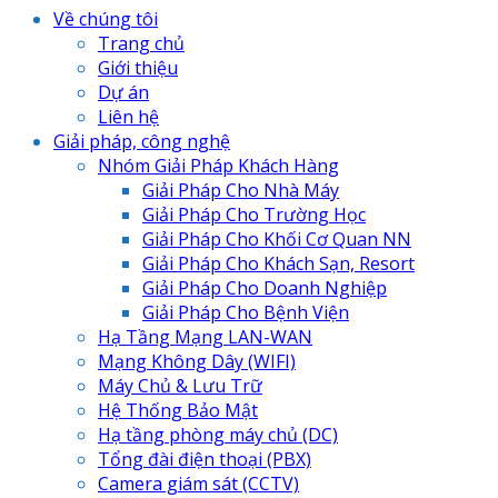
Về chúng tôi
Trang chủ
Giới thiệu
Dự án
Liên hệ
Giải pháp, công nghệ
Nhóm Giải Pháp Khách Hàng
Giải Pháp Cho Nhà Máy
Giải Pháp Cho Trường Học
Giải Pháp Cho Khối Cơ Quan NN
Giải Pháp Cho Khách Sạn, Resort
Giải Pháp Cho Doanh Nghiệp
Giải Pháp Cho Bệnh Viện
Hạ Tầng Mạng LAN-WAN
Mạng Không Dây (WIFI)
Máy Chủ & Lưu Trữ
Hệ Thống Bảo Mật
Hạ tầng phòng máy chủ (DC)
Tổng đài điện thoại (PBX)
Camera giám sát (CCTV)