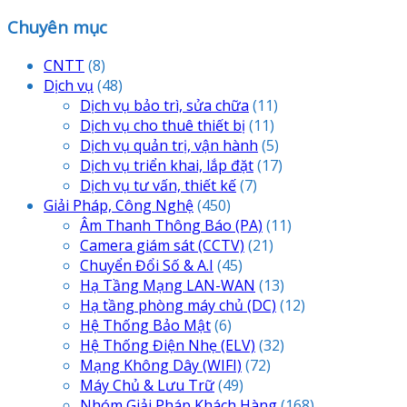
Chuyên mục
CNTT
(8)
Dịch vụ
(48)
Dịch vụ bảo trì, sửa chữa
(11)
Dịch vụ cho thuê thiết bị
(11)
Dịch vụ quản trị, vận hành
(5)
Dịch vụ triển khai, lắp đặt
(17)
Dịch vụ tư vấn, thiết kế
(7)
Giải Pháp, Công Nghệ
(450)
Âm Thanh Thông Báo
(PA)
(11)
Camera giám sát
(CCTV)
(21)
Chuyển Đổi Số & A.I
(45)
Hạ Tầng Mạng LAN-WAN
(13)
Hạ tầng phòng máy chủ
(DC)
(12)
Hệ Thống Bảo Mật
(6)
Hệ Thống Điện Nhẹ
(ELV)
(32)
Mạng Không Dây
(WIFI)
(72)
Máy Chủ & Lưu Trữ
(49)
Nhóm Giải Pháp Khách Hàng
(168)