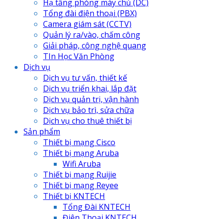
Hạ tầng phòng máy chủ (DC)
Tổng đài điện thoại (PBX)
Camera giám sát (CCTV)
Quản lý ra/vào, chấm công
Giải pháp, công nghệ quang
TIn Học Văn Phòng
Dịch vụ
Dịch vụ tư vấn, thiết kế
Dịch vụ triển khai, lắp đặt
Dịch vụ quản trị, vận hành
Dịch vụ bảo trì, sửa chữa
Dịch vụ cho thuê thiết bị
Sản phẩm
Thiết bị mạng Cisco
Thiết bị mạng Aruba
Wifi Aruba
Thiết bị mạng Ruijie
Thiết bị mạng Reyee
Thiết bị KNTECH
Tổng Đài KNTECH
Điện Thoại KNTECH