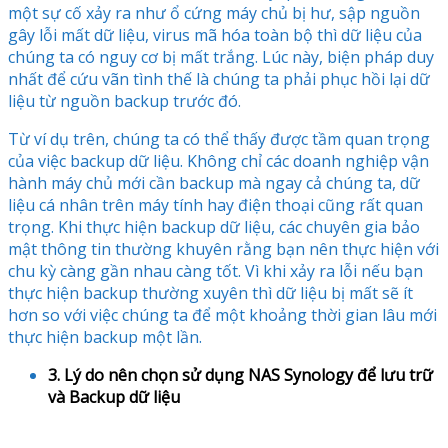
một sự cố xảy ra như ổ cứng máy chủ bị hư, sập nguồn
gây lỗi mất dữ liệu, virus mã hóa toàn bộ thì dữ liệu của
chúng ta có nguy cơ bị mất trắng. Lúc này, biện pháp duy
nhất để cứu vãn tình thế là chúng ta phải phục hồi lại dữ
liệu từ nguồn backup trước đó.
Từ ví dụ trên, chúng ta có thể thấy được tầm quan trọng
của việc backup dữ liệu. Không chỉ các doanh nghiệp vận
hành máy chủ mới cần backup mà ngay cả chúng ta, dữ
liệu cá nhân trên máy tính hay điện thoại cũng rất quan
trọng. Khi thực hiện backup dữ liệu, các chuyên gia bảo
mật thông tin thường khuyên rằng bạn nên thực hiện với
chu kỳ càng gần nhau càng tốt. Vì khi xảy ra lỗi nếu bạn
thực hiện backup thường xuyên thì dữ liệu bị mất sẽ ít
hơn so với việc chúng ta để một khoảng thời gian lâu mới
thực hiện backup một lần.
3. Lý do nên chọn sử dụng NAS Synology để lưu trữ
và Backup dữ liệu