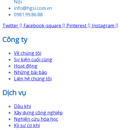
Nội
info@hgsi.com.vn
0981.99.86.88
Twitter
Facebook-square
Pinterest
Instagram
Công ty
Về chúng tôi
Sự kiện cuối cùng
Hoạt động
Những bài báo
Liên hệ chúng tôi
Dịch vụ
Dầu khí
Xây dựng công nghiệp
Nghiên cứu hóa học
Kỹ sư cơ khí