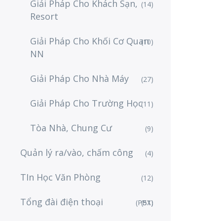
Giải Pháp Cho Khách Sạn,
(14)
Resort
Giải Pháp Cho Khối Cơ Quan
(10)
NN
Giải Pháp Cho Nhà Máy
(27)
Giải Pháp Cho Trường Học
(11)
Tòa Nhà, Chung Cư
(9)
Quản lý ra/vào, chấm công
(4)
TIn Học Văn Phòng
(12)
Tổng đài điện thoại
(PBX)
(51)