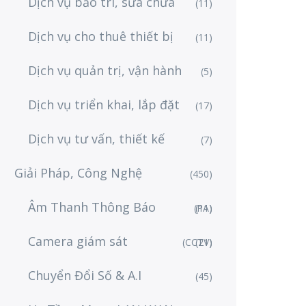
Dịch vụ bảo trì, sửa chữa
(11)
Dịch vụ cho thuê thiết bị
(11)
Dịch vụ quản trị, vận hành
(5)
Dịch vụ triển khai, lắp đặt
(17)
Dịch vụ tư vấn, thiết kế
(7)
Giải Pháp, Công Nghệ
(450)
Âm Thanh Thông Báo
(PA)
(11)
Camera giám sát
(CCTV)
(21)
Chuyển Đổi Số & A.I
(45)