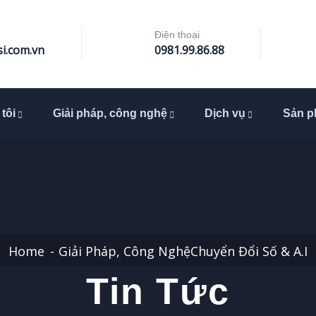
Điện thoại
i.com.vn
0981.99.86.88
tôi
Giải pháp, công nghệ
Dịch vụ
Sản 
Home
Giải Pháp, Công Nghệ
Chuyển Đổi Số & A.I
Tin Tức