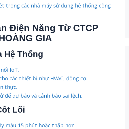
biệt trong các nhà máy sử dụng hệ thống công
oán Điện Năng Từ CTCP
 HOÀNG GIA
a Hệ Thống
nối IoT.
cho các thiết bị như HVAC, động cơ.
n thực.
sử để dự báo và cảnh báo sai lệch.
Cốt Lõi
 lấy mẫu 15 phút hoặc thấp hơn.