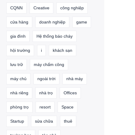
CQNN
Creative
công nghiệp
cửa hàng
doanh nghiệp
game
gia đình
Hệ thống báo cháy
hội trường
i
khách sạn
lưu trữ
máy chấm công
máy chủ
ngoài trời
nhà máy
nhà riêng
nhà trọ
Offices
phòng trọ
resort
Space
Startup
sửa chữa
thuê