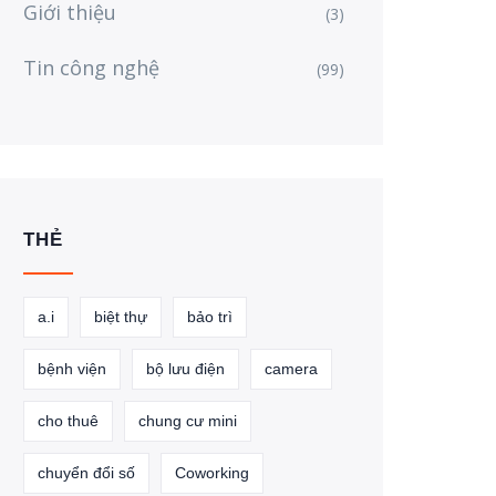
Giới thiệu
(3)
Tin công nghệ
(99)
THẺ
a.i
biệt thự
bảo trì
bệnh viện
bộ lưu điện
camera
cho thuê
chung cư mini
chuyển đổi số
Coworking