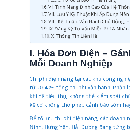
5. Tối Ưu & Bảo Trì Hệ Thống
VI. Tính Năng Đỉnh Cao Của Hệ Thố
VII. Lưu Ý Kỹ Thuật Khi Áp Dụng Nền
VIII. Kết Luận: Vận Hành Chủ Động, 
IX. Đăng Ký Tư Vấn Miễn Phí & Nhận 
X. Thông Tin Liên Hệ
I. Hóa Đơn Điện – Gá
Mỗi Doanh Nghiệp
Chi phí điện năng tại các khu công ngh
từ 20-40% tổng chi phí vận hành. Phần l
khi đã tiêu thụ, không thể kiểm soát c
kế cơ không cho phép cảnh báo sớm hay
Để tối ưu chi phí điện năng, các doanh n
Ninh, Hưng Yên, Hải Dương đang từng b