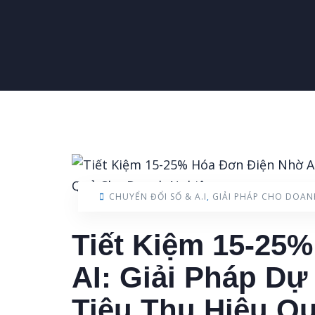
CHUYỂN ĐỔI SỐ & A.I
,
GIẢI PHÁP CHO DOAN
Tiết Kiệm 15-25
AI: Giải Pháp D
Tiêu Thụ Hiệu Q