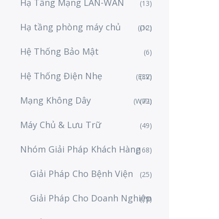
Hạ Tầng Mạng LAN-WAN
(13)
Hạ tầng phòng máy chủ
(DC)
(12)
Hệ Thống Bảo Mật
(6)
Hệ Thống Điện Nhẹ
(ELV)
(32)
Mạng Không Dây
(WIFI)
(72)
Máy Chủ & Lưu Trữ
(49)
Nhóm Giải Pháp Khách Hàng
(168)
Giải Pháp Cho Bệnh Viện
(25)
Giải Pháp Cho Doanh Nghiệp
(79)