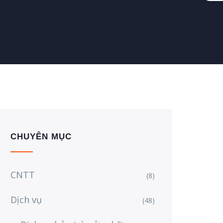
CHUYÊN MỤC
CNTT
(8)
Dịch vụ
(48)