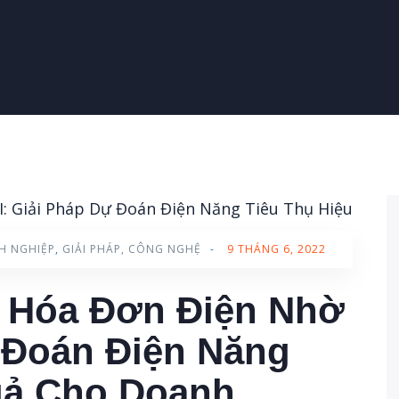
H NGHIỆP
,
GIẢI PHÁP, CÔNG NGHỆ
-
9 THÁNG 6, 2022
% Hóa Đơn Điện Nhờ
ự Đoán Điện Năng
uả Cho Doanh