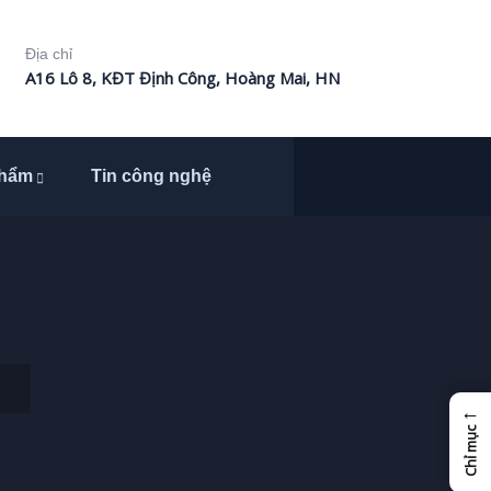
Địa chỉ
A16 Lô 8, KĐT Định Công, Hoàng Mai, HN
phẩm
Tin công nghệ
←
Chỉ mục