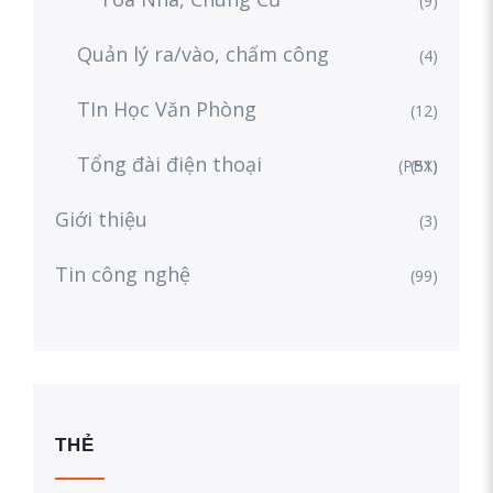
(9)
Quản lý ra/vào, chấm công
(4)
TIn Học Văn Phòng
(12)
Tổng đài điện thoại
(PBX)
(51)
Giới thiệu
(3)
Tin công nghệ
(99)
THẺ