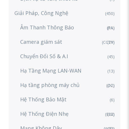
Giải Pháp, Công Nghệ
(450)
Âm Thanh Thông Báo
(PA)
(11)
Camera giám sát
(CCTV)
(21)
Chuyển Đổi Số & A.I
(45)
Hạ Tầng Mạng LAN-WAN
(13)
Hạ tầng phòng máy chủ
(DC)
(12)
Hệ Thống Bảo Mật
(6)
Hệ Thống Điện Nhẹ
(ELV)
(32)
Mạng Không Dây
(WIFI)
(72)