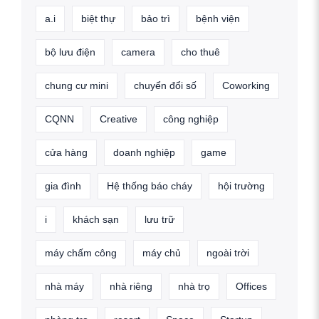
a.i
biệt thự
bảo trì
bệnh viện
bộ lưu điện
camera
cho thuê
chung cư mini
chuyển đổi số
Coworking
CQNN
Creative
công nghiệp
cửa hàng
doanh nghiệp
game
gia đình
Hệ thống báo cháy
hội trường
i
khách sạn
lưu trữ
máy chấm công
máy chủ
ngoài trời
nhà máy
nhà riêng
nhà trọ
Offices