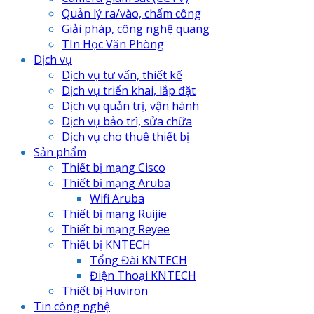
Quản lý ra/vào, chấm công
Giải pháp, công nghệ quang
TIn Học Văn Phòng
Dịch vụ
Dịch vụ tư vấn, thiết kế
Dịch vụ triển khai, lắp đặt
Dịch vụ quản trị, vận hành
Dịch vụ bảo trì, sửa chữa
Dịch vụ cho thuê thiết bị
Sản phẩm
Thiết bị mạng Cisco
Thiết bị mạng Aruba
Wifi Aruba
Thiết bị mạng Ruijie
Thiết bị mạng Reyee
Thiết bị KNTECH
Tổng Đài KNTECH
Điện Thoại KNTECH
Thiết bị Huviron
Tin công nghệ