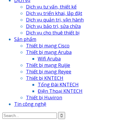
Dịch vụ
Dịch vụ tư vấn, thiết kế
Dịch vụ triển khai, lắp đặt
Dịch vụ quản trị, vận hành
Dịch vụ bảo trì, sửa chữa
Dịch vụ cho thuê thiết bị
Sản phẩm
Thiết bị mạng Cisco
Thiết bị mạng Aruba
Wifi Aruba
Thiết bị mạng Ruijie
Thiết bị mạng Reyee
Thiết bị KNTECH
Tổng Đài KNTECH
Điện Thoại KNTECH
Thiết bị Huviron
Tin công nghệ