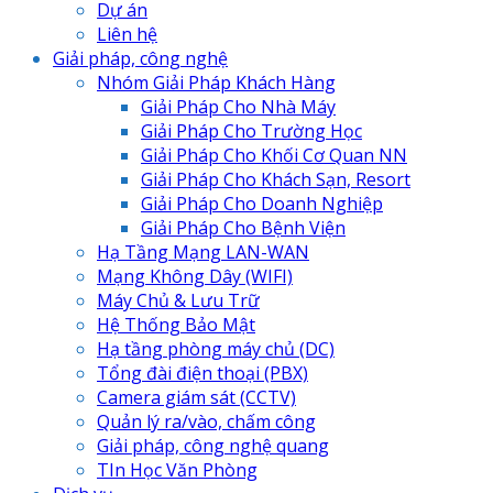
Dự án
Liên hệ
Giải pháp, công nghệ
Nhóm Giải Pháp Khách Hàng
Giải Pháp Cho Nhà Máy
Giải Pháp Cho Trường Học
Giải Pháp Cho Khối Cơ Quan NN
Giải Pháp Cho Khách Sạn, Resort
Giải Pháp Cho Doanh Nghiệp
Giải Pháp Cho Bệnh Viện
Hạ Tầng Mạng LAN-WAN
Mạng Không Dây (WIFI)
Máy Chủ & Lưu Trữ
Hệ Thống Bảo Mật
Hạ tầng phòng máy chủ (DC)
Tổng đài điện thoại (PBX)
Camera giám sát (CCTV)
Quản lý ra/vào, chấm công
Giải pháp, công nghệ quang
TIn Học Văn Phòng