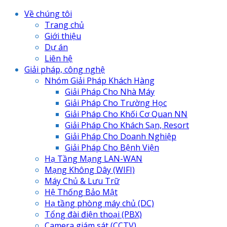
Về chúng tôi
Trang chủ
Giới thiệu
Dự án
Liên hệ
Giải pháp, công nghệ
Nhóm Giải Pháp Khách Hàng
Giải Pháp Cho Nhà Máy
Giải Pháp Cho Trường Học
Giải Pháp Cho Khối Cơ Quan NN
Giải Pháp Cho Khách Sạn, Resort
Giải Pháp Cho Doanh Nghiệp
Giải Pháp Cho Bệnh Viện
Hạ Tầng Mạng LAN-WAN
Mạng Không Dây (WIFI)
Máy Chủ & Lưu Trữ
Hệ Thống Bảo Mật
Hạ tầng phòng máy chủ (DC)
Tổng đài điện thoại (PBX)
Camera giám sát (CCTV)