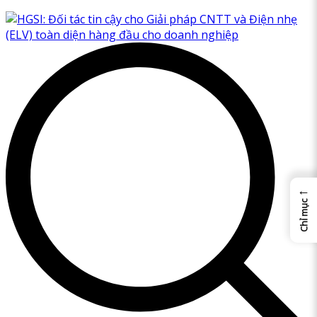
←
Chỉ mục