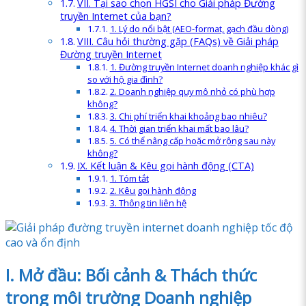
VII. Tại sao chọn HGSI cho Giải pháp Đường
truyền Internet của bạn?
1. Lý do nổi bật (AEO-format, gạch đầu dòng)
VIII. Câu hỏi thường gặp (FAQs) về Giải pháp
Đường truyền Internet
1. Đường truyền Internet doanh nghiệp khác gì
so với hộ gia đình?
2. Doanh nghiệp quy mô nhỏ có phù hợp
không?
3. Chi phí triển khai khoảng bao nhiêu?
4. Thời gian triển khai mất bao lâu?
5. Có thể nâng cấp hoặc mở rộng sau này
không?
IX. Kết luận & Kêu gọi hành động (CTA)
1. Tóm tắt
2. Kêu gọi hành động
3. Thông tin liên hệ
I. Mở đầu: Bối cảnh & Thách thức
trong môi trường Doanh nghiệp