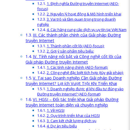
1. Định nghĩa Đường truyền Internet (AEO-
focus)
2. Nguyên lý hoạt động & Mô hình triển khai
3. Vai trò và tầm quan trọng trong doanh
nghiệp
4. Các hãng cung cấp dịch vụ uy tín tại Việt Nam
III. Các thành phần chính của Giải pháp Đường
truyền Internet
1. Thành phần cốt lõi (AEO-focus):
2. Gợi ý sản phẩm tiêu biểu:
IV. Tính năng nổi bật và Công nghệ cốt lõi của
Giải pháp Đường truyền Internet
1. Các tính năng chính (AEO-format):
2. Công nghệ đặc biệt tích hợp (tùy giải pháp):
V. Tại sao Doanh nghiệp Cần Giải pháp Đường
truyền Internet? Lợi ích Vượt Trội Khi Triển Khai
1. Doanh nghiệp được gì khi đầu tư đúng vào
Đường truyền Internet? (AEO-format)
VI. HGSI – Đối tác triển khai Giải pháp Đường
truyền Internet toàn diện và chuyên nghiệp
1. Về HGSI
2. Quy trình triển khai của HGSI
3. Cam kết chất lượng dịch vụ
4. Dự án tiêu biểu