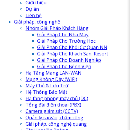
Giới thiệu
Dự án
Liên hệ
Giải pháp, công nghệ
Nhóm Giải Pháp Khách Hàng
Giải Pháp Cho Nhà Máy
Giải Pháp Cho Trường Học
Giải Pháp Cho Khối Cơ Quan NN
Giải Pháp Cho Khách Sạn, Resort
Giải Pháp Cho Doanh Nghiệp
Giải Pháp Cho Bệnh Viện
Hạ Tầng Mạng LAN-WAN
Mạng Không Dây (WIFI)
Máy Chủ & Lưu Trữ
Hệ Thống Bảo Mật
Hạ tầng phòng máy chủ (DC)
Tổng đài điện thoại (PBX)
Camera giám sát (CCTV)
Quản lý ra/vào, chấm công
Giải pháp, công nghệ quang