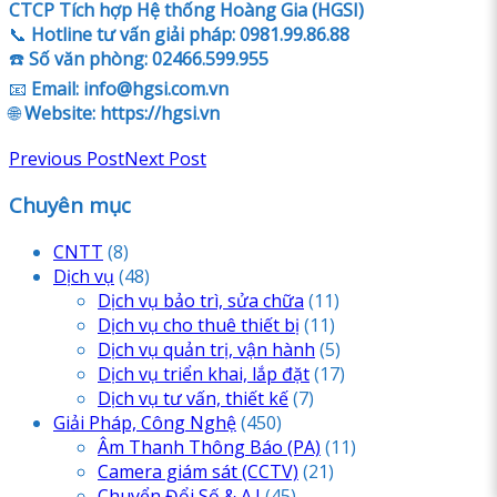
CTCP Tích hợp Hệ thống Hoàng Gia (HGSI)
📞
Hotline tư vấn giải pháp:
0981.99.86.88
☎️
Số văn phòng:
02466.599.955
📧
Email:
info@hgsi.com.vn
🌐
Website:
https://hgsi.vn
Previous Post
Next Post
Chuyên mục
CNTT
(8)
Dịch vụ
(48)
Dịch vụ bảo trì, sửa chữa
(11)
Dịch vụ cho thuê thiết bị
(11)
Dịch vụ quản trị, vận hành
(5)
Dịch vụ triển khai, lắp đặt
(17)
Dịch vụ tư vấn, thiết kế
(7)
Giải Pháp, Công Nghệ
(450)
Âm Thanh Thông Báo
(PA)
(11)
Camera giám sát
(CCTV)
(21)
Chuyển Đổi Số & A.I
(45)