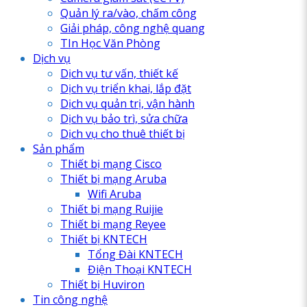
Quản lý ra/vào, chấm công
Giải pháp, công nghệ quang
TIn Học Văn Phòng
Dịch vụ
Dịch vụ tư vấn, thiết kế
Dịch vụ triển khai, lắp đặt
Dịch vụ quản trị, vận hành
Dịch vụ bảo trì, sửa chữa
Dịch vụ cho thuê thiết bị
Sản phẩm
Thiết bị mạng Cisco
Thiết bị mạng Aruba
Wifi Aruba
Thiết bị mạng Ruijie
Thiết bị mạng Reyee
Thiết bị KNTECH
Tổng Đài KNTECH
Điện Thoại KNTECH
Thiết bị Huviron
Tin công nghệ