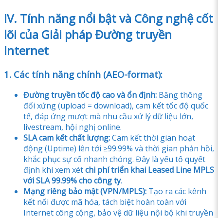
IV. Tính năng nổi bật và Công nghệ cốt
lõi của Giải pháp Đường truyền
Internet
1. Các tính năng chính (AEO-format):
Đường truyền tốc độ cao và ổn định:
Băng thông
đối xứng (upload = download), cam kết tốc độ quốc
tế, đáp ứng mượt mà nhu cầu xử lý dữ liệu lớn,
livestream, hội nghị online.
SLA cam kết chất lượng:
Cam kết thời gian hoạt
động (Uptime) lên tới ≥99.99% và thời gian phản hồi,
khắc phục sự cố nhanh chóng. Đây là yếu tố quyết
định khi xem xét
chi phí triển khai Leased Line MPLS
với SLA 99.99% cho công ty
.
Mạng riêng bảo mật (VPN/MPLS):
Tạo ra các kênh
kết nối được mã hóa, tách biệt hoàn toàn với
Internet công cộng, bảo vệ dữ liệu nội bộ khi truyền