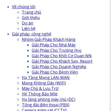
Về chúng tôi
Trang chủ
Giới thiệu
Dự án
Liên hệ
Giải pháp, công nghệ
Nhóm Giải Pháp Khách Hàng
Giải Pháp Cho Nhà Máy
Giải Pháp Cho Trường Học
Giải Pháp Cho Khối Cơ Quan NN
Giải Pháp Cho Khách Sạn, Resort
Giải Pháp Cho Doanh Nghiệp
Giải Pháp Cho Bệnh Viện
Hạ Tầng Mạng LAN-WAN
Mạng Không Dây (WIFI)
Máy Chủ & Lưu Trữ
Hệ Thống Bảo Mật
Hạ tầng phòng máy chủ (DC)
Tổng đài điện thoại (PBX)
Camera giám sát (CCTV)