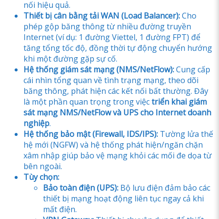
nối hiệu quả.
Thiết bị cân bằng tải WAN (Load Balancer):
Cho
phép gộp băng thông từ nhiều đường truyền
Internet (ví dụ: 1 đường Viettel, 1 đường FPT) để
tăng tổng tốc độ, đồng thời tự động chuyển hướng
khi một đường gặp sự cố.
Hệ thống giám sát mạng (NMS/NetFlow):
Cung cấp
cái nhìn tổng quan về tình trạng mạng, theo dõi
băng thông, phát hiện các kết nối bất thường. Đây
là một phần quan trọng trong việc
triển khai giám
sát mạng NMS/NetFlow và UPS cho Internet doanh
nghiệp
.
Hệ thống bảo mật (Firewall, IDS/IPS):
Tường lửa thế
hệ mới (NGFW) và hệ thống phát hiện/ngăn chặn
xâm nhập giúp bảo vệ mạng khỏi các mối đe dọa từ
bên ngoài.
Tùy chọn:
Bảo toàn điện (UPS):
Bộ lưu điện đảm bảo các
thiết bị mạng hoạt động liên tục ngay cả khi
mất điện.