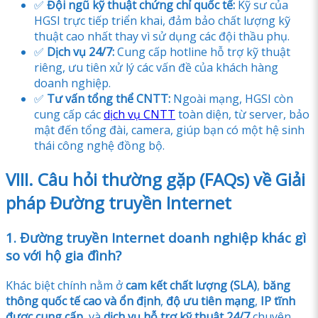
✅
Đội ngũ kỹ thuật chứng chỉ quốc tế:
Kỹ sư của
HGSI trực tiếp triển khai, đảm bảo chất lượng kỹ
thuật cao nhất thay vì sử dụng các đội thầu phụ.
✅
Dịch vụ 24/7:
Cung cấp hotline hỗ trợ kỹ thuật
riêng, ưu tiên xử lý các vấn đề của khách hàng
doanh nghiệp.
✅
Tư vấn tổng thể CNTT:
Ngoài mạng, HGSI còn
cung cấp các
dịch vụ CNTT
toàn diện, từ server, bảo
mật đến tổng đài, camera, giúp bạn có một hệ sinh
thái công nghệ đồng bộ.
VIII. Câu hỏi thường gặp (FAQs) về Giải
pháp Đường truyền Internet
1. Đường truyền Internet doanh nghiệp khác gì
so với hộ gia đình?
Khác biệt chính nằm ở
cam kết chất lượng (SLA)
,
băng
thông quốc tế cao và ổn định
,
độ ưu tiên mạng
,
IP tĩnh
được cung cấp
, và
dịch vụ hỗ trợ kỹ thuật 24/7
chuyên