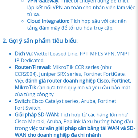
VPN Gateway:
Thiết bị chuyên dụng để thiết
lập kết nối VPN an toàn cho nhân viên làm việc
từ xa.
Cloud Integration:
Tích hợp sâu với các nền
tảng đám mây để tối ưu hóa truy cập.
2. Gợi ý sản phẩm tiêu biểu:
Dịch vụ:
Viettel Leased Line, FPT MPLS VPN, VNPT
IP Dedicated.
Router/Firewall:
MikroTik CCR series (như
CCR2004), Juniper SRX series, Fortinet FortiGate.
Việc
đánh giá router doanh nghiệp Cisco, Fortinet,
MikroTik
cần dựa trên quy mô và yêu cầu bảo mật
của từng công ty.
Switch:
Cisco Catalyst series, Aruba, Fortinet
FortiSwitch.
Giải pháp SD-WAN:
Tích hợp từ các hãng lớn như
Cisco Meraki, Aruba, Peplink là xu hướng hàng đầu
trong việc
tư vấn giải pháp cân bằng tải WAN và SD-
WAN cho doanh nghiệp đa chi nhánh
.