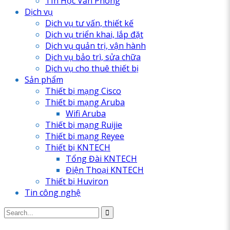
TIn Học Văn Phòng
Dịch vụ
Dịch vụ tư vấn, thiết kế
Dịch vụ triển khai, lắp đặt
Dịch vụ quản trị, vận hành
Dịch vụ bảo trì, sửa chữa
Dịch vụ cho thuê thiết bị
Sản phẩm
Thiết bị mạng Cisco
Thiết bị mạng Aruba
Wifi Aruba
Thiết bị mạng Ruijie
Thiết bị mạng Reyee
Thiết bị KNTECH
Tổng Đài KNTECH
Điện Thoại KNTECH
Thiết bị Huviron
Tin công nghệ