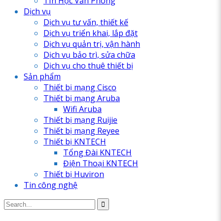
TIn Học Văn Phòng
Dịch vụ
Dịch vụ tư vấn, thiết kế
Dịch vụ triển khai, lắp đặt
Dịch vụ quản trị, vận hành
Dịch vụ bảo trì, sửa chữa
Dịch vụ cho thuê thiết bị
Sản phẩm
Thiết bị mạng Cisco
Thiết bị mạng Aruba
Wifi Aruba
Thiết bị mạng Ruijie
Thiết bị mạng Reyee
Thiết bị KNTECH
Tổng Đài KNTECH
Điện Thoại KNTECH
Thiết bị Huviron
Tin công nghệ