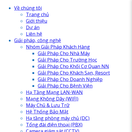
Về chúng tôi
Trang chủ
Giới thiệu
Dự án
Liên hệ
Giải pháp, công nghệ
Nhóm Giải Pháp Khách Hàng
Giải Pháp Cho Nhà Máy
Giải Pháp Cho Trường Học
Giải Pháp Cho Khối Cơ Quan NN
Giải Pháp Cho Khách Sạn, Resort
Giải Pháp Cho Doanh Nghiệp
Giải Pháp Cho Bệnh Viện
Hạ Tầng Mạng LAN-WAN
Mạng Không Dây (WIFI)
Máy Chủ & Lưu Trữ
Hệ Thống Bảo Mật
Hạ tầng phòng máy chủ (DC)
Tổng đài điện thoại (PBX)
Camera giám sát (CCTV)