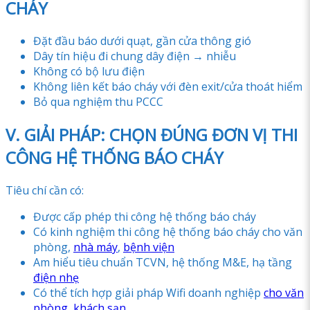
CHÁY
Đặt đầu báo dưới quạt, gần cửa thông gió
Dây tín hiệu đi chung dây điện → nhiễu
Không có bộ lưu điện
Không liên kết báo cháy với đèn exit/cửa thoát hiểm
Bỏ qua nghiệm thu PCCC
V. GIẢI PHÁP: CHỌN ĐÚNG ĐƠN VỊ THI
CÔNG HỆ THỐNG BÁO CHÁY
Tiêu chí cần có:
Được cấp phép thi công hệ thống báo cháy
Có kinh nghiệm thi công hệ thống báo cháy cho văn
phòng,
nhà máy
,
bệnh viện
Am hiểu tiêu chuẩn TCVN, hệ thống M&E, hạ tầng
điện nhẹ
Có thể tích hợp giải pháp Wifi doanh nghiệp
cho văn
phòng, khách sạn