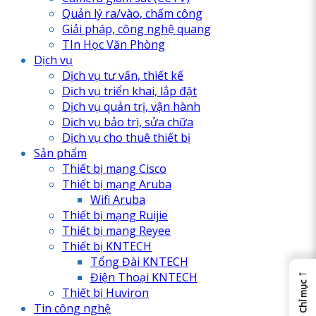
Quản lý ra/vào, chấm công
Giải pháp, công nghệ quang
TIn Học Văn Phòng
Dịch vụ
Dịch vụ tư vấn, thiết kế
Dịch vụ triển khai, lắp đặt
Dịch vụ quản trị, vận hành
Dịch vụ bảo trì, sửa chữa
Dịch vụ cho thuê thiết bị
Sản phẩm
Thiết bị mạng Cisco
Thiết bị mạng Aruba
Wifi Aruba
Thiết bị mạng Ruijie
Thiết bị mạng Reyee
Thiết bị KNTECH
Tổng Đài KNTECH
←
Điện Thoại KNTECH
Chỉ mục
Thiết bị Huviron
Tin công nghệ