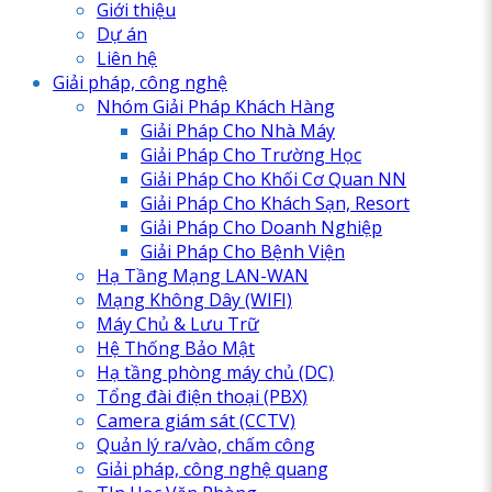
Giới thiệu
Dự án
Liên hệ
Giải pháp, công nghệ
Nhóm Giải Pháp Khách Hàng
Giải Pháp Cho Nhà Máy
Giải Pháp Cho Trường Học
Giải Pháp Cho Khối Cơ Quan NN
Giải Pháp Cho Khách Sạn, Resort
Giải Pháp Cho Doanh Nghiệp
Giải Pháp Cho Bệnh Viện
Hạ Tầng Mạng LAN-WAN
Mạng Không Dây (WIFI)
Máy Chủ & Lưu Trữ
Hệ Thống Bảo Mật
Hạ tầng phòng máy chủ (DC)
Tổng đài điện thoại (PBX)
Camera giám sát (CCTV)
Quản lý ra/vào, chấm công
Giải pháp, công nghệ quang