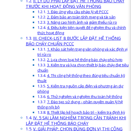
II. LÝ DO PHẢI LẮP ĐẶT HỆ THỐNG BÁO CHÁY
TRƯỚC KHI HOẠT ĐỘNG VĂN PHÒNG
1. Đáp ứng yêu cầu pháp lý về PCCC
2. Đảm bảo an toàn tính mạng và tài sản
3. Nâng cao hình ảnh và giảm thiểu rủi ro
4. Điều kiện tiên quyết để nghiệm thu và chính
thức hoạt động
III. CHECK-LIST 8 BƯỚC LẮP ĐẶT HỆ THỐNG
BÁO CHÁY CHUẨN PCCC
1. Khảo sát hiện trạng văn phòng và xác định vị
trí rủi ro
2. Lựa chọn loại hệ thống báo cháy phù hợp
3. Kiểm tra và lựa chọn thiết bị báo cháy đạt tiêu
chuẩn
4. Thi công hệ thống theo đúng tiêu chuẩn kỹ
thuật
5. Kiểm tra nguồn cấp điện và phương án dự
phòng
6. Thử nghiệm và nghiệm thu toàn hệ thống
7. Đào tạo sử dụng – phân quyền quản lý hệ
thống nội bộ
8. Thiết lập kế hoạch bảo trì – kiểm tra định kỳ
IV. 5 SAI LẦM NGHIÊM TRỌNG CẦN TRÁNH KHI
LẮP ĐẶT HỆ THỐNG BÁO CHÁY
V. GIẢI PHÁP: CHỌN ĐÚNG ĐƠN VỊ THI CÔNG