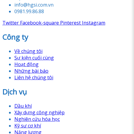
info@hgsi.com.vn
0981.99.86.88
Twitter
Facebook-square
Pinterest
Instagram
Công ty
Về chúng tôi
Sự kiện cuối cùng
Hoạt động
Những bài báo
Liên hệ chúng tôi
Dịch vụ
Dầu khí
Xây dựng công nghiệp
Nghiên cứu hóa học
Kỹ sư cơ khí
Năng lượng