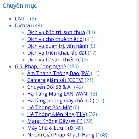
Chuyên mục
CNTT
(8)
Dịch vụ
(48)
Dịch vụ bảo trì, sửa chữa
(11)
Dịch vụ cho thuê thiết bị
(11)
Dịch vụ quản trị, vận hành
(5)
Dịch vụ triển khai, lắp đặt
(17)
Dịch vụ tư vấn, thiết kế
(7)
Giải Pháp, Công Nghệ
(450)
Âm Thanh Thông Báo
(PA)
(11)
Camera giám sát
(CCTV)
(21)
Chuyển Đổi Số & A.I
(45)
Hạ Tầng Mạng LAN-WAN
(13)
Hạ tầng phòng máy chủ
(DC)
(12)
Hệ Thống Bảo Mật
(6)
Hệ Thống Điện Nhẹ
(ELV)
(32)
Mạng Không Dây
(WIFI)
(72)
Máy Chủ & Lưu Trữ
(49)
Nhóm Giải Pháp Khách Hàng
(168)