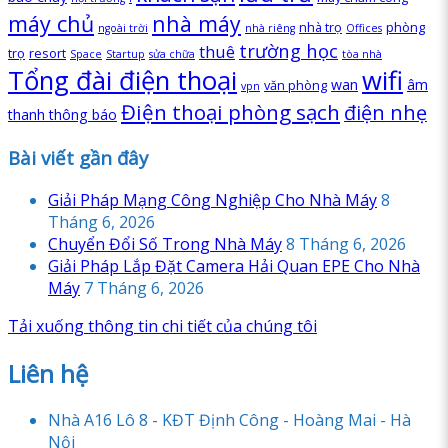
máy chủ
nhà máy
nhà trọ
phòng
ngoài trời
nhà riêng
Offices
trường học
thuê
trọ
resort
Space
Startup
sửa chữa
tòa nhà
Tổng đài điện thoại
wifi
wan
âm
văn phòng
vpn
Điện thoại phòng sạch
điện nhẹ
thanh thông báo
Bài viết gần đây
Giải Pháp Mạng Công Nghiệp Cho Nhà Máy
8
Tháng 6, 2026
Chuyển Đổi Số Trong Nhà Máy
8 Tháng 6, 2026
Giải Pháp Lắp Đặt Camera Hải Quan EPE Cho Nhà
Máy
7 Tháng 6, 2026
Tải xuống thông tin chi tiết của chúng tôi
Liên hệ
Nhà A16 Lô 8 - KĐT Định Công - Hoàng Mai - Hà
Nội