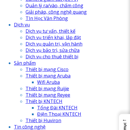
Quản lý ra/vào, chấm công
Giải pháp, công nghệ quang
TIn Học Văn Phòng
Dịch vụ
Dịch vụ tư vấn, thiết kế
Dịch vụ triển khai, lắp đặt
Dịch vụ quản trị, vận hành
Dịch vụ bảo trì, sửa chữa
Dịch vụ cho thuê thiết bị
Sản phẩm
Thiết bị mạng Cisco
Thiết bị mạng Aruba
Wifi Aruba
Thiết bị mạng Ruijie
Thiết bị mạng Reyee
Thiết bị KNTECH
Tổng Đài KNTECH
Điện Thoại KNTECH
←
Thiết bị Huviron
Chỉ mục
Tin công nghệ