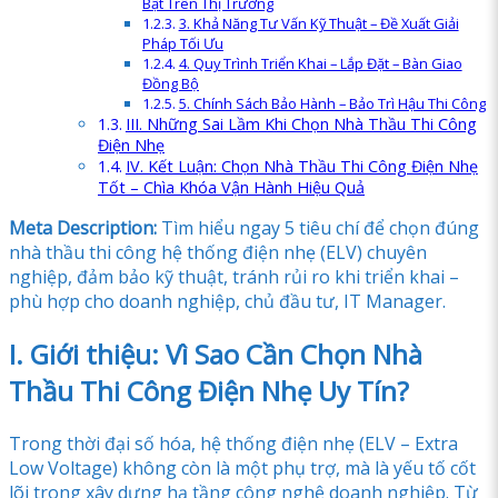
Bật Trên Thị Trường
3. Khả Năng Tư Vấn Kỹ Thuật – Đề Xuất Giải
Pháp Tối Ưu
4. Quy Trình Triển Khai – Lắp Đặt – Bàn Giao
Đồng Bộ
5. Chính Sách Bảo Hành – Bảo Trì Hậu Thi Công
III. Những Sai Lầm Khi Chọn Nhà Thầu Thi Công
Điện Nhẹ
IV. Kết Luận: Chọn Nhà Thầu Thi Công Điện Nhẹ
Tốt – Chìa Khóa Vận Hành Hiệu Quả
Meta Description:
Tìm hiểu ngay 5 tiêu chí để chọn đúng
nhà thầu thi công hệ thống điện nhẹ (ELV) chuyên
nghiệp, đảm bảo kỹ thuật, tránh rủi ro khi triển khai –
phù hợp cho doanh nghiệp, chủ đầu tư, IT Manager.
I. Giới thiệu: Vì Sao Cần Chọn Nhà
Thầu Thi Công Điện Nhẹ Uy Tín?
Trong thời đại số hóa, hệ thống điện nhẹ (ELV – Extra
Low Voltage) không còn là một phụ trợ, mà là yếu tố cốt
lõi trong xây dựng hạ tầng công nghệ doanh nghiệp. Từ