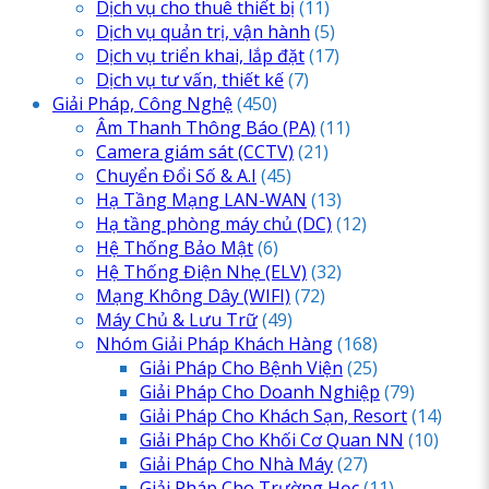
Dịch vụ cho thuê thiết bị
(11)
Dịch vụ quản trị, vận hành
(5)
Dịch vụ triển khai, lắp đặt
(17)
Dịch vụ tư vấn, thiết kế
(7)
Giải Pháp, Công Nghệ
(450)
Âm Thanh Thông Báo
(PA)
(11)
Camera giám sát
(CCTV)
(21)
Chuyển Đổi Số & A.I
(45)
Hạ Tầng Mạng LAN-WAN
(13)
Hạ tầng phòng máy chủ
(DC)
(12)
Hệ Thống Bảo Mật
(6)
Hệ Thống Điện Nhẹ
(ELV)
(32)
Mạng Không Dây
(WIFI)
(72)
Máy Chủ & Lưu Trữ
(49)
Nhóm Giải Pháp Khách Hàng
(168)
Giải Pháp Cho Bệnh Viện
(25)
Giải Pháp Cho Doanh Nghiệp
(79)
Giải Pháp Cho Khách Sạn, Resort
(14)
Giải Pháp Cho Khối Cơ Quan NN
(10)
Giải Pháp Cho Nhà Máy
(27)
Giải Pháp Cho Trường Học
(11)