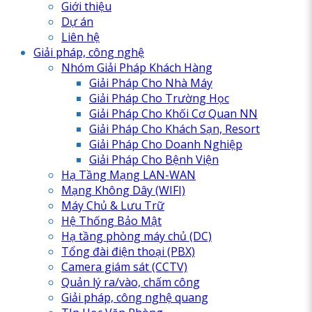
Giới thiệu
Dự án
Liên hệ
Giải pháp, công nghệ
Nhóm Giải Pháp Khách Hàng
Giải Pháp Cho Nhà Máy
Giải Pháp Cho Trường Học
Giải Pháp Cho Khối Cơ Quan NN
Giải Pháp Cho Khách Sạn, Resort
Giải Pháp Cho Doanh Nghiệp
Giải Pháp Cho Bệnh Viện
Hạ Tầng Mạng LAN-WAN
Mạng Không Dây (WIFI)
Máy Chủ & Lưu Trữ
Hệ Thống Bảo Mật
Hạ tầng phòng máy chủ (DC)
Tổng đài điện thoại (PBX)
Camera giám sát (CCTV)
Quản lý ra/vào, chấm công
Giải pháp, công nghệ quang