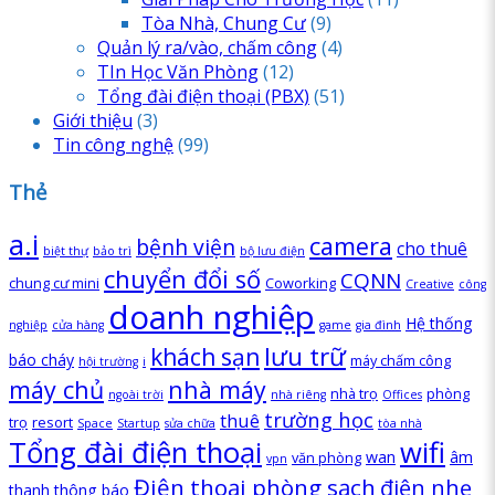
Tòa Nhà, Chung Cư
(9)
Quản lý ra/vào, chấm công
(4)
TIn Học Văn Phòng
(12)
Tổng đài điện thoại
(PBX)
(51)
Giới thiệu
(3)
Tin công nghệ
(99)
Thẻ
a.i
camera
bệnh viện
cho thuê
biệt thự
bảo trì
bộ lưu điện
chuyển đổi số
CQNN
chung cư mini
Coworking
Creative
công
doanh nghiệp
Hệ thống
nghiệp
cửa hàng
game
gia đình
lưu trữ
khách sạn
báo cháy
máy chấm công
hội trường
i
máy chủ
nhà máy
nhà trọ
phòng
ngoài trời
nhà riêng
Offices
trường học
thuê
trọ
resort
Space
Startup
sửa chữa
tòa nhà
Tổng đài điện thoại
wifi
wan
âm
văn phòng
vpn
Điện thoại phòng sạch
điện nhẹ
thanh thông báo