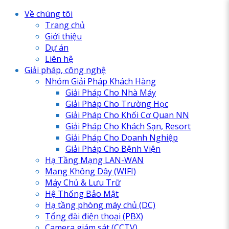
Về chúng tôi
Trang chủ
Giới thiệu
Dự án
Liên hệ
Giải pháp, công nghệ
Nhóm Giải Pháp Khách Hàng
Giải Pháp Cho Nhà Máy
Giải Pháp Cho Trường Học
Giải Pháp Cho Khối Cơ Quan NN
Giải Pháp Cho Khách Sạn, Resort
Giải Pháp Cho Doanh Nghiệp
Giải Pháp Cho Bệnh Viện
Hạ Tầng Mạng LAN-WAN
Mạng Không Dây (WIFI)
Máy Chủ & Lưu Trữ
Hệ Thống Bảo Mật
Hạ tầng phòng máy chủ (DC)
Tổng đài điện thoại (PBX)
Camera giám sát (CCTV)