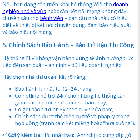
Nếu bạn đang cần triển khai hệ thống Wifi cho
doanh
nghiệp nhỏ và vừa
hoặc cần kết nối mạng không dây
chuyên sâu cho
bệnh viện
– bạn cần nhà thầu có hiểu
biết về thiết bị kết nối chuyên dụng, đảm bảo hiệu suất
và bảo mật nội mạng.
5. Chính Sách Bảo Hành – Bảo Trì Hậu Thi Công
Hệ thống ELV không vận hành đúng sẽ ảnh hưởng trực
tiếp đến sản xuất – an ninh – dữ liệu doanh nghiệp.
Hãy chọn nhà thầu cam kết rõ ràng:
Bảo hành ít nhất từ 12–24 tháng;
Có hotline hỗ trợ 24/7 cho những hệ thống cần
giám sát liên tục như camera, báo cháy;
Có gói bảo trì định kỳ theo quý / nửa năm;
Chính sách được thể hiện cụ thể và pháp lý trong
hợp đồng (tránh cam kết miệng hoặc “hứa suông”).
✅ Gợi ý kiểm tra:
Hỏi nhà thầu: “Anh/chị có cung cấp gói