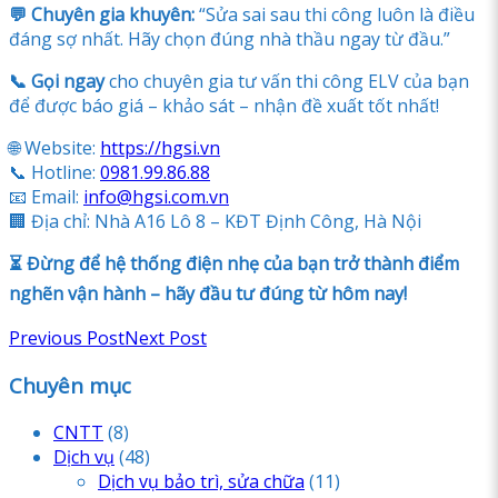
💬 Chuyên gia khuyên:
“Sửa sai sau thi công luôn là điều
đáng sợ nhất. Hãy chọn đúng nhà thầu ngay từ đầu.”
📞 Gọi ngay
cho chuyên gia tư vấn thi công ELV của bạn
để được báo giá – khảo sát – nhận đề xuất tốt nhất!
🌐 Website:
https://hgsi.vn
📞 Hotline:
0981.99.86.88
📧 Email:
info@hgsi.com.vn
🏢 Địa chỉ: Nhà A16 Lô 8 – KĐT Định Công, Hà Nội
⏳ Đừng để hệ thống điện nhẹ của bạn trở thành điểm
nghẽn vận hành – hãy đầu tư đúng từ hôm nay!
Previous Post
Next Post
Chuyên mục
CNTT
(8)
Dịch vụ
(48)
Dịch vụ bảo trì, sửa chữa
(11)