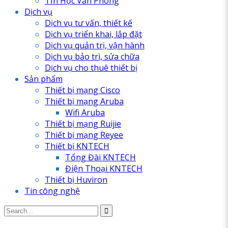
TIn Học Văn Phòng
Dịch vụ
Dịch vụ tư vấn, thiết kế
Dịch vụ triển khai, lắp đặt
Dịch vụ quản trị, vận hành
Dịch vụ bảo trì, sửa chữa
Dịch vụ cho thuê thiết bị
Sản phẩm
Thiết bị mạng Cisco
Thiết bị mạng Aruba
Wifi Aruba
Thiết bị mạng Ruijie
Thiết bị mạng Reyee
Thiết bị KNTECH
Tổng Đài KNTECH
Điện Thoại KNTECH
Thiết bị Huviron
Tin công nghệ