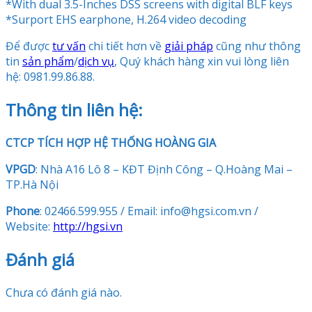
*With dual 3.5-Inches DSS screens with digital BLF keys
*Surport EHS earphone, H.264 video decoding
Để được
tư vấn
chi tiết hơn về
giải pháp
cũng như thông
tin
sản phẩm
/
dịch vụ
, Quý khách hàng xin vui lòng liên
hệ: 0981.99.86.88.
Thông tin liên hệ:
CTCP TÍCH HỢP HỆ THỐNG HOÀNG GIA
VPGD
: Nhà A16 Lô 8 – KĐT Định Công – Q.Hoàng Mai –
TP.Hà Nội
Phone
: 02466.599.955 / Email: info@hgsi.com.vn /
Website:
http://hgsi.vn
Đánh giá
Chưa có đánh giá nào.