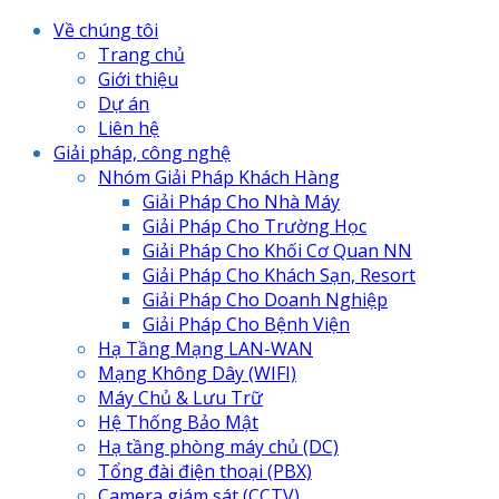
Về chúng tôi
Trang chủ
Giới thiệu
Dự án
Liên hệ
Giải pháp, công nghệ
Nhóm Giải Pháp Khách Hàng
Giải Pháp Cho Nhà Máy
Giải Pháp Cho Trường Học
Giải Pháp Cho Khối Cơ Quan NN
Giải Pháp Cho Khách Sạn, Resort
Giải Pháp Cho Doanh Nghiệp
Giải Pháp Cho Bệnh Viện
Hạ Tầng Mạng LAN-WAN
Mạng Không Dây (WIFI)
Máy Chủ & Lưu Trữ
Hệ Thống Bảo Mật
Hạ tầng phòng máy chủ (DC)
Tổng đài điện thoại (PBX)
Camera giám sát (CCTV)