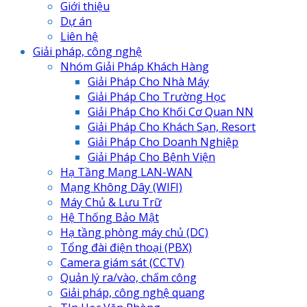
Giới thiệu
Dự án
Liên hệ
Giải pháp, công nghệ
Nhóm Giải Pháp Khách Hàng
Giải Pháp Cho Nhà Máy
Giải Pháp Cho Trường Học
Giải Pháp Cho Khối Cơ Quan NN
Giải Pháp Cho Khách Sạn, Resort
Giải Pháp Cho Doanh Nghiệp
Giải Pháp Cho Bệnh Viện
Hạ Tầng Mạng LAN-WAN
Mạng Không Dây (WIFI)
Máy Chủ & Lưu Trữ
Hệ Thống Bảo Mật
Hạ tầng phòng máy chủ (DC)
Tổng đài điện thoại (PBX)
Camera giám sát (CCTV)
Quản lý ra/vào, chấm công
Giải pháp, công nghệ quang