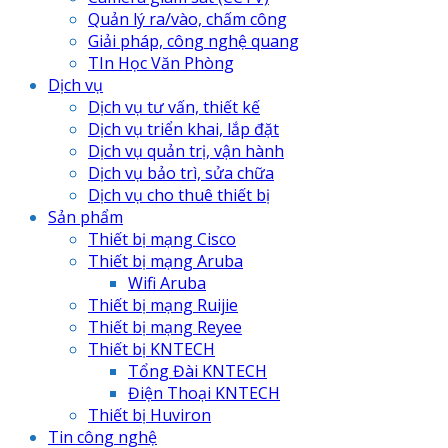
Quản lý ra/vào, chấm công
Giải pháp, công nghệ quang
TIn Học Văn Phòng
Dịch vụ
Dịch vụ tư vấn, thiết kế
Dịch vụ triển khai, lắp đặt
Dịch vụ quản trị, vận hành
Dịch vụ bảo trì, sửa chữa
Dịch vụ cho thuê thiết bị
Sản phẩm
Thiết bị mạng Cisco
Thiết bị mạng Aruba
Wifi Aruba
Thiết bị mạng Ruijie
Thiết bị mạng Reyee
Thiết bị KNTECH
Tổng Đài KNTECH
Điện Thoại KNTECH
Thiết bị Huviron
Tin công nghệ