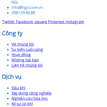
Nội
info@hgsi.com.vn
0981.99.86.88
Twitter
Facebook-square
Pinterest
Instagram
Công ty
Về chúng tôi
Sự kiện cuối cùng
Hoạt động
Những bài báo
Liên hệ chúng tôi
Dịch vụ
Dầu khí
Xây dựng công nghiệp
Nghiên cứu hóa học
Kỹ sư cơ khí