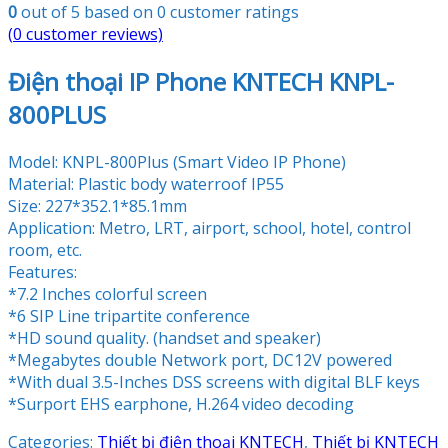
0
out of
5
based on
0
customer ratings
(
0
customer reviews)
Điện thoại IP Phone KNTECH KNPL-
800PLUS
Model: KNPL-800Plus (Smart Video IP Phone)
Material: Plastic body waterroof IP55
Size: 227*352.1*85.1mm
Application: Metro, LRT, airport, school, hotel, control
room, etc.
Features:
*7.2 Inches colorful screen
*6 SIP Line tripartite conference
*HD sound quality. (handset and speaker)
*Megabytes double Network port, DC12V powered
*With dual 3.5-Inches DSS screens with digital BLF keys
*Surport EHS earphone, H.264 video decoding
Categories:
Thiết bị điện thoại KNTECH
,
Thiết bị KNTECH