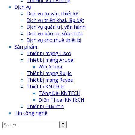
TIn Học Văn Phòng
Dịch vụ
Dịch vụ tư vấn, thiết kế
Dịch vụ triển khai, lắp đặt
Dịch vụ quản trị, vận hành
Dịch vụ bảo trì, sửa chữa
Dịch vụ cho thuê thiết bị
Sản phẩm
Thiết bị mạng Cisco
Thiết bị mạng Aruba
Wifi Aruba
Thiết bị mạng Ruijie
Thiết bị mạng Reyee
Thiết bị KNTECH
Tổng Đài KNTECH
Điện Thoại KNTECH
Thiết bị Huviron
Tin công nghệ