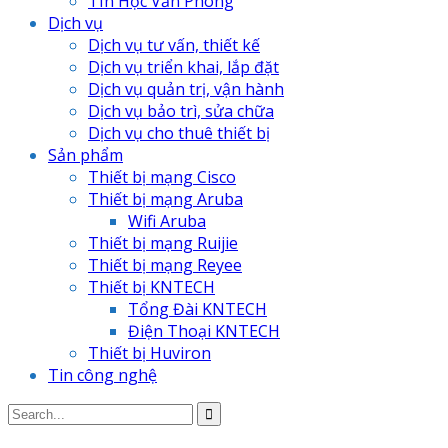
TIn Học Văn Phòng
Dịch vụ
Dịch vụ tư vấn, thiết kế
Dịch vụ triển khai, lắp đặt
Dịch vụ quản trị, vận hành
Dịch vụ bảo trì, sửa chữa
Dịch vụ cho thuê thiết bị
Sản phẩm
Thiết bị mạng Cisco
Thiết bị mạng Aruba
Wifi Aruba
Thiết bị mạng Ruijie
Thiết bị mạng Reyee
Thiết bị KNTECH
Tổng Đài KNTECH
Điện Thoại KNTECH
Thiết bị Huviron
Tin công nghệ