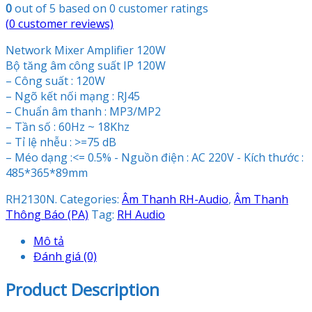
0
out of
5
based on
0
customer ratings
(
0
customer reviews)
Network Mixer Amplifier 120W
Bộ tăng âm công suất IP 120W
– Công suất : 120W
– Ngõ kết nối mạng : RJ45
– Chuẩn âm thanh : MP3/MP2
– Tần số : 60Hz ~ 18Khz
– Tỉ lệ nhễu : >=75 dB
– Méo dạng :<= 0.5% - Nguồn điện : AC 220V - Kích thước :
485*365*89mm
RH2130N
.
Categories:
Âm Thanh RH-Audio
,
Âm Thanh
Thông Báo (PA)
Tag:
RH Audio
Mô tả
Đánh giá (0)
Product Description