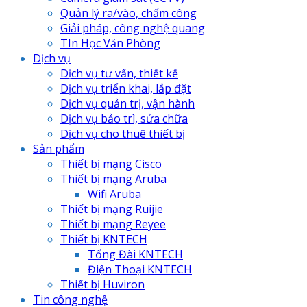
Quản lý ra/vào, chấm công
Giải pháp, công nghệ quang
TIn Học Văn Phòng
Dịch vụ
Dịch vụ tư vấn, thiết kế
Dịch vụ triển khai, lắp đặt
Dịch vụ quản trị, vận hành
Dịch vụ bảo trì, sửa chữa
Dịch vụ cho thuê thiết bị
Sản phẩm
Thiết bị mạng Cisco
Thiết bị mạng Aruba
Wifi Aruba
Thiết bị mạng Ruijie
Thiết bị mạng Reyee
Thiết bị KNTECH
Tổng Đài KNTECH
Điện Thoại KNTECH
Thiết bị Huviron
Tin công nghệ