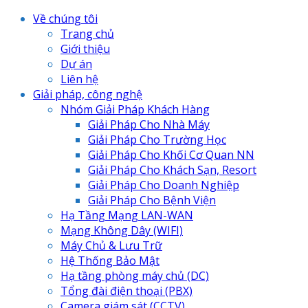
Về chúng tôi
Trang chủ
Giới thiệu
Dự án
Liên hệ
Giải pháp, công nghệ
Nhóm Giải Pháp Khách Hàng
Giải Pháp Cho Nhà Máy
Giải Pháp Cho Trường Học
Giải Pháp Cho Khối Cơ Quan NN
Giải Pháp Cho Khách Sạn, Resort
Giải Pháp Cho Doanh Nghiệp
Giải Pháp Cho Bệnh Viện
Hạ Tầng Mạng LAN-WAN
Mạng Không Dây (WIFI)
Máy Chủ & Lưu Trữ
Hệ Thống Bảo Mật
Hạ tầng phòng máy chủ (DC)
Tổng đài điện thoại (PBX)
Camera giám sát (CCTV)