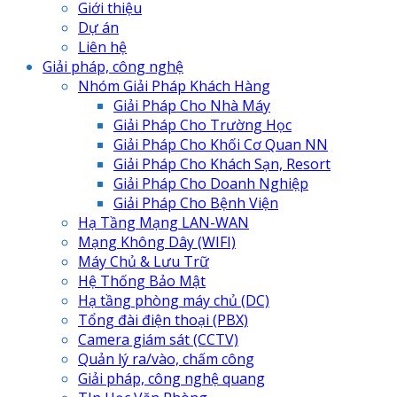
Giới thiệu
Dự án
Liên hệ
Giải pháp, công nghệ
Nhóm Giải Pháp Khách Hàng
Giải Pháp Cho Nhà Máy
Giải Pháp Cho Trường Học
Giải Pháp Cho Khối Cơ Quan NN
Giải Pháp Cho Khách Sạn, Resort
Giải Pháp Cho Doanh Nghiệp
Giải Pháp Cho Bệnh Viện
Hạ Tầng Mạng LAN-WAN
Mạng Không Dây (WIFI)
Máy Chủ & Lưu Trữ
Hệ Thống Bảo Mật
Hạ tầng phòng máy chủ (DC)
Tổng đài điện thoại (PBX)
Camera giám sát (CCTV)
Quản lý ra/vào, chấm công
Giải pháp, công nghệ quang