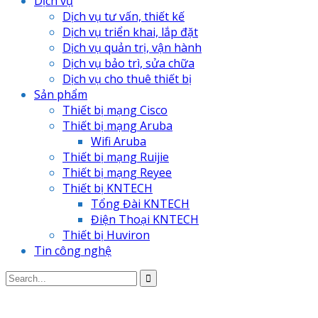
Dịch vụ
Dịch vụ tư vấn, thiết kế
Dịch vụ triển khai, lắp đặt
Dịch vụ quản trị, vận hành
Dịch vụ bảo trì, sửa chữa
Dịch vụ cho thuê thiết bị
Sản phẩm
Thiết bị mạng Cisco
Thiết bị mạng Aruba
Wifi Aruba
Thiết bị mạng Ruijie
Thiết bị mạng Reyee
Thiết bị KNTECH
Tổng Đài KNTECH
Điện Thoại KNTECH
Thiết bị Huviron
Tin công nghệ