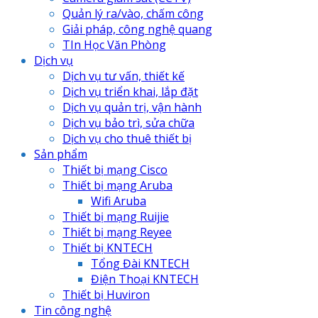
Quản lý ra/vào, chấm công
Giải pháp, công nghệ quang
TIn Học Văn Phòng
Dịch vụ
Dịch vụ tư vấn, thiết kế
Dịch vụ triển khai, lắp đặt
Dịch vụ quản trị, vận hành
Dịch vụ bảo trì, sửa chữa
Dịch vụ cho thuê thiết bị
Sản phẩm
Thiết bị mạng Cisco
Thiết bị mạng Aruba
Wifi Aruba
Thiết bị mạng Ruijie
Thiết bị mạng Reyee
Thiết bị KNTECH
Tổng Đài KNTECH
Điện Thoại KNTECH
Thiết bị Huviron
Tin công nghệ