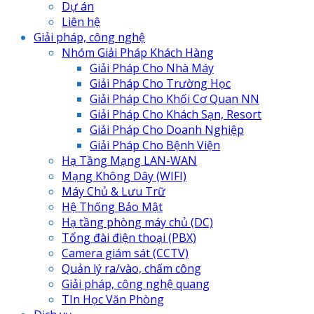
Dự án
Liên hệ
Giải pháp, công nghệ
Nhóm Giải Pháp Khách Hàng
Giải Pháp Cho Nhà Máy
Giải Pháp Cho Trường Học
Giải Pháp Cho Khối Cơ Quan NN
Giải Pháp Cho Khách Sạn, Resort
Giải Pháp Cho Doanh Nghiệp
Giải Pháp Cho Bệnh Viện
Hạ Tầng Mạng LAN-WAN
Mạng Không Dây (WIFI)
Máy Chủ & Lưu Trữ
Hệ Thống Bảo Mật
Hạ tầng phòng máy chủ (DC)
Tổng đài điện thoại (PBX)
Camera giám sát (CCTV)
Quản lý ra/vào, chấm công
Giải pháp, công nghệ quang
TIn Học Văn Phòng