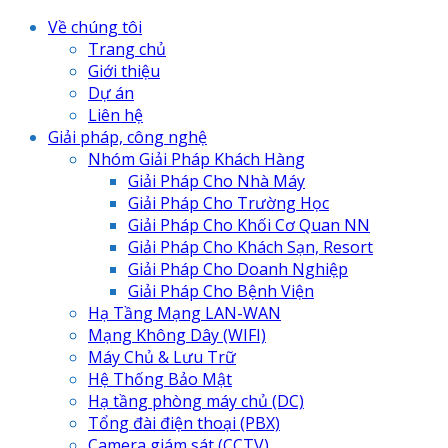
Về chúng tôi
Trang chủ
Giới thiệu
Dự án
Liên hệ
Giải pháp, công nghệ
Nhóm Giải Pháp Khách Hàng
Giải Pháp Cho Nhà Máy
Giải Pháp Cho Trường Học
Giải Pháp Cho Khối Cơ Quan NN
Giải Pháp Cho Khách Sạn, Resort
Giải Pháp Cho Doanh Nghiệp
Giải Pháp Cho Bệnh Viện
Hạ Tầng Mạng LAN-WAN
Mạng Không Dây (WIFI)
Máy Chủ & Lưu Trữ
Hệ Thống Bảo Mật
Hạ tầng phòng máy chủ (DC)
Tổng đài điện thoại (PBX)
Camera giám sát (CCTV)