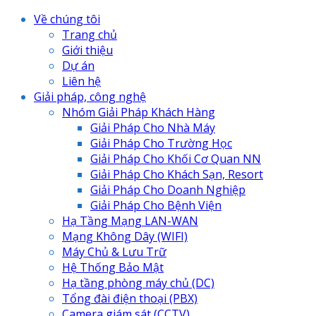
Về chúng tôi
Trang chủ
Giới thiệu
Dự án
Liên hệ
Giải pháp, công nghệ
Nhóm Giải Pháp Khách Hàng
Giải Pháp Cho Nhà Máy
Giải Pháp Cho Trường Học
Giải Pháp Cho Khối Cơ Quan NN
Giải Pháp Cho Khách Sạn, Resort
Giải Pháp Cho Doanh Nghiệp
Giải Pháp Cho Bệnh Viện
Hạ Tầng Mạng LAN-WAN
Mạng Không Dây (WIFI)
Máy Chủ & Lưu Trữ
Hệ Thống Bảo Mật
Hạ tầng phòng máy chủ (DC)
Tổng đài điện thoại (PBX)
Camera giám sát (CCTV)