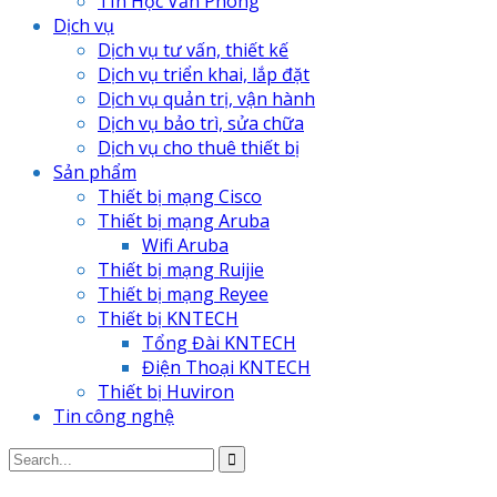
TIn Học Văn Phòng
Dịch vụ
Dịch vụ tư vấn, thiết kế
Dịch vụ triển khai, lắp đặt
Dịch vụ quản trị, vận hành
Dịch vụ bảo trì, sửa chữa
Dịch vụ cho thuê thiết bị
Sản phẩm
Thiết bị mạng Cisco
Thiết bị mạng Aruba
Wifi Aruba
Thiết bị mạng Ruijie
Thiết bị mạng Reyee
Thiết bị KNTECH
Tổng Đài KNTECH
Điện Thoại KNTECH
Thiết bị Huviron
Tin công nghệ