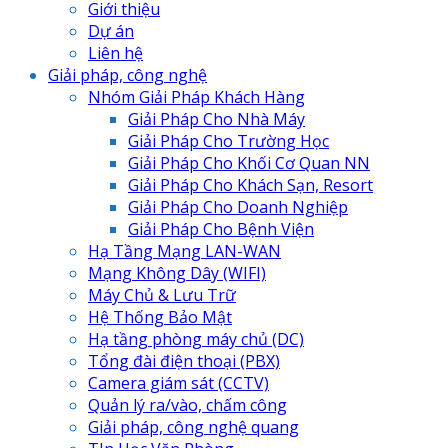
Giới thiệu
Dự án
Liên hệ
Giải pháp, công nghệ
Nhóm Giải Pháp Khách Hàng
Giải Pháp Cho Nhà Máy
Giải Pháp Cho Trường Học
Giải Pháp Cho Khối Cơ Quan NN
Giải Pháp Cho Khách Sạn, Resort
Giải Pháp Cho Doanh Nghiệp
Giải Pháp Cho Bệnh Viện
Hạ Tầng Mạng LAN-WAN
Mạng Không Dây (WIFI)
Máy Chủ & Lưu Trữ
Hệ Thống Bảo Mật
Hạ tầng phòng máy chủ (DC)
Tổng đài điện thoại (PBX)
Camera giám sát (CCTV)
Quản lý ra/vào, chấm công
Giải pháp, công nghệ quang