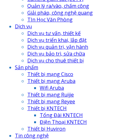
Quản lý ra/vào, chấm công
Giải pháp, công nghệ quang
TIn Học Văn Phòng
Dịch vụ
Dịch vụ tư vấn, thiết kế
Dịch vụ triển khai, lắp đặt
Dịch vụ quản trị, vận hành
Dịch vụ bảo trì, sửa chữa
Dịch vụ cho thuê thiết bị
Sản phẩm
Thiết bị mạng Cisco
Thiết bị mạng Aruba
Wifi Aruba
Thiết bị mạng Ruijie
Thiết bị mạng Reyee
Thiết bị KNTECH
Tổng Đài KNTECH
Điện Thoại KNTECH
Thiết bị Huviron
Tin công nghệ