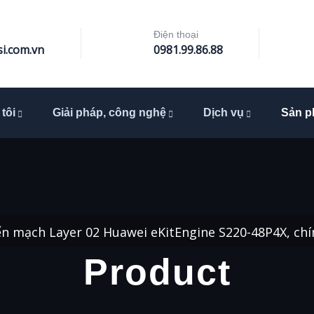
Điện thoại
i.com.vn
0981.99.86.88
tôi
Giải pháp, công nghệ
Dịch vụ
Sản 
ển mạch Layer 02 Huawei eKitEngine S220-48P4X, ch
Product