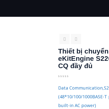
Thiết bị chuyể
eKitEngine S22
CQ đầy đủ
0
5
0
out
Data Communication,S2
of
based
(48*10/100/1000BASE-T 
on
customer
built-in AC power)
ratings