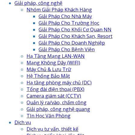
Giải pháp, công nghệ
Nhóm Giải Pháp Khách Hàng
Giải Pháp Cho Nhà Máy
Giải Pháp Cho Trường Học
Giải Pháp Cho Khối Cơ Quan NN
Giải Pháp Cho Khách Sạn, Resort
Giải Pháp Cho Doanh Nghiệp
Giải Pháp Cho Bệnh Viện
Hạ Tầng Mạng LAN-WAN
Mạng Không Dây (WIFI)
Máy Chủ & Lưu Trữ
Hệ Thống Bảo Mật
Hạ tầng phòng máy chủ (DC)
Tổng đài điện thoại (PBX)
Camera giám sát (CCTV)
Quản lý ra/vào, chấm công
Giải pháp, công nghệ quang
TIn Học Văn Phòng
Dịch vụ
Dịch vụ tư vấn, thiết kế