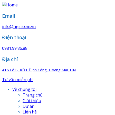
Email
info@hgsi.com.vn
Điện thoại
0981.99.86.88
Địa chỉ
A16 Lô 8, KĐT Định Công, Hoàng Mai, HN
Tư vấn miễn phí
Về chúng tôi
Trang chủ
Giới thiệu
Dự án
Liên hệ